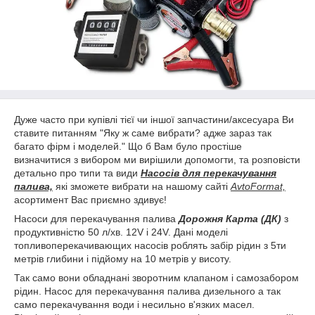
Дуже часто при купівлі тієї чи іншої запчастини/аксесуара Ви
ставите питанням "Яку ж саме вибрати? адже зараз так
багато фірм і моделей." Що б Вам було простіше
визначитися з вибором ми вирішили допомогти, та розповісти
детально про типи та види
Насосів для перекачування
палива,
які зможете вибрати на нашому сайті
AvtoFormat,
асортимент Вас приємно здивує!
Насоси для перекачування палива
Дорожня Карта (ДК)
з
продуктивністю 50 л/хв. 12V і 24V. Дані моделі
топливоперекачивающих насосів роблять забір рідин з 5ти
метрів глибини і підйому на 10 метрів у висоту.
Так само вони обладнані зворотним клапаном і самозабором
рідин. Насос для перекачування палива дизельного а так
само перекачування води і несильно в'язких масел.