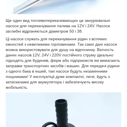
Ще один вид топливоперекачивающих це занурювальні
насоси для перекачування палива на 12V і 24V. Насоси
заглибні відрізняються діаметром 50 і 38.
Ці насоси служать для перекачування рідин з всіляких
ємностей з невеликими горловинами. Так само дані насоси
можна використовувати для душу на відпочинку. Ватность
даних насосів 12V, 24V і 220V постійного струму ідеально
підходять для будинків, ферм або підприємств які вимагають
заправки транспортних засобів і машин. Для передачі рідини
з одного бака в інший, такі насоси будуть незамінними
пощниками! У експлуатіціі дуже компактні, легкі, йдуть з
затискачами для акумулятора і забезпечують високу
мобільність.