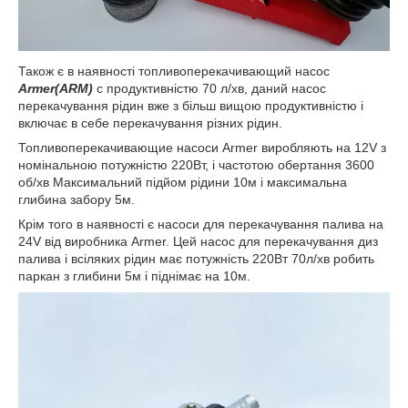
Також є в наявності топливоперекачивающий насос
Armer(ARM)
c продуктивністю 70 л/хв, даний насос
перекачування рідин вже з більш вищою продуктивністю і
включає в себе перекачування різних рідин.
Топливоперекачивающие насоси Armer виробляють на 12V з
номінальною потужністю 220Вт, і частотою обертання 3600
об/хв Максимальний підйом рідини 10м і максимальна
глибина забору 5м.
Крім того в наявності є насоси для перекачування палива на
24V від виробника Armer. Цей насос для перекачування диз
палива і всіляких рідин має потужність 220Вт 70л/хв робить
паркан з глибини 5м і піднімає на 10м.