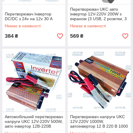
Перетворювач UKC авто
Перетворювач Інвертор
інвертор 12V-220V 200W з
DC/DC з 24v на 12v 30 А
екраном (3 USB, 2 розетки, 3
порти 5.5х2.5)
Немає в наявності
Немає в наявності
384
569
₴
₴
Автомобільний перетворювач
Перетворювач напруги UKC
напруги UKC 12V-220V 500W,
12V-220V 1000W,
авто інвертор 12В-220В
автоінвертор 12 В 220 В 1000
500Вт
Вт