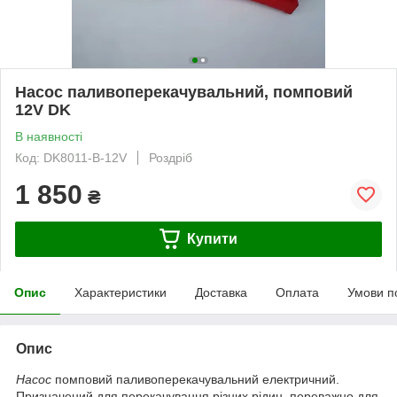
Насос паливоперекачувальний, помповий
12V DK
В наявності
Код: DK8011-B-12V
Роздріб
1 850
₴
Купити
Опис
Характеристики
Доставка
Оплата
Умови п
Опис
Насос
помповий паливоперекачувальний електричний.
Призначений для перекачування різних рідин, переважно для