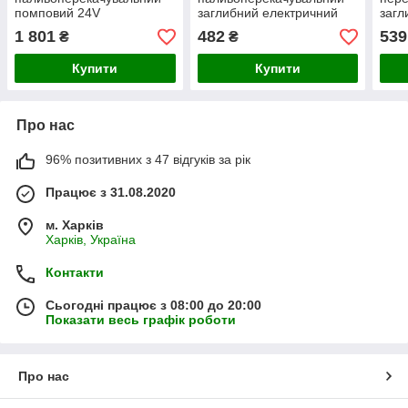
помповий 24V
заглибний електричний
загл
DK 24V 38 mm
філь
1 801
482
539
₴
₴
Купити
Купити
Про нас
96% позитивних з 47 відгуків за рік
Працює з 31.08.2020
м. Харків
Харків, Україна
Контакти
Сьогодні працює з 08:00 до 20:00
Показати весь графік роботи
Про нас