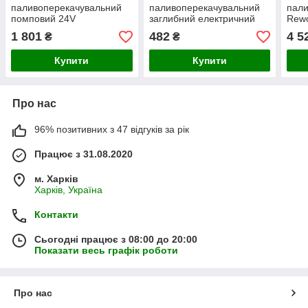
паливоперекачувальний
паливоперекачувальний
пал
помповий 24V
заглибний електричний
Rewo
DK 24V 38 mm
ДП (
1 801
482
4 5
₴
₴
Купити
Купити
Про нас
96% позитивних з 47 відгуків за рік
Працює з 31.08.2020
м. Харків
Харків, Україна
Контакти
Сьогодні працює з 08:00 до 20:00
Показати весь графік роботи
Про нас