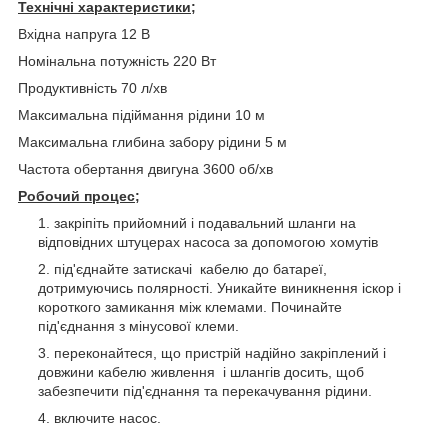
Технічні характеристики;
Вхідна напруга 12 В
Номінальна потужність 220 Вт
Продуктивність 70 л/хв
Максимальна підіймання рідини 10 м
Максимальна глибина забору рідини 5 м
Частота обертання двигуна 3600 об/хв
Робочий процес;
закріпіть прийомний і подавальний шланги на
відповідних штуцерах насоса за допомогою хомутів
під'єднайте затискачі кабелю до батареї,
дотримуючись полярності. Уникайте виникнення іскор і
короткого замикання між клемами. Починайте
під'єднання з мінусової клеми.
переконайтеся, що пристрій надійно закріплений і
довжини кабелю живлення і шлангів досить, щоб
забезпечити під'єднання та перекачування рідини.
включите насос.