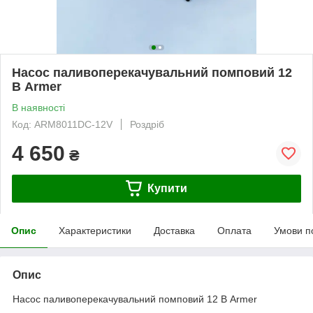
Насос паливоперекачувальний помповий 12
В Armer
В наявності
Код: ARM8011DC-12V
Роздріб
4 650
₴
Купити
Опис
Характеристики
Доставка
Оплата
Умови п
Опис
Насос паливоперекачувальний помповий 12 В Armer