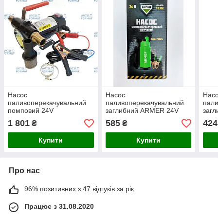
Насос
Насос
Нас
паливоперекачувальний
паливоперекачувальний
пали
помповий 24V
заглибний ARMER 24V
загл
50MM
D=50
1 801
585
424
₴
₴
Купити
Купити
Про нас
96% позитивних з 47 відгуків за рік
Працює з 31.08.2020