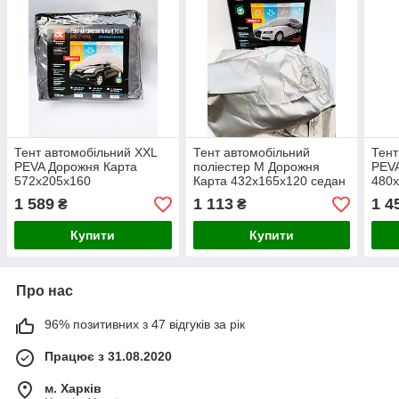
Тент автомобільний XXL
Тент автомобільний
Тент
PEVA Дорожня Карта
поліестер М Дорожня
PEVA
572x205x160
Карта 432х165х120 седан
480
позашляховик
поз
1 589
1 113
1 4
₴
₴
Купити
Купити
Про нас
96% позитивних з 47 відгуків за рік
Працює з 31.08.2020
м. Харків