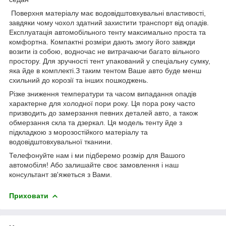
Поверхня матеріалу має водовідштовхувальні властивості,
завдяки чому чохол здатний захистити транспорт від опадів.
Експлуатація автомобільного тенту максимально проста та
комфортна. Компактні розміри дають змогу його завжди
возити із собою, водночас не витрачаючи багато вільного
простору. Для зручності тент упакований у спеціальну сумку,
яка йде в комплекті.З таким тентом Ваше авто буде менш
схильний до корозії та інших пошкоджень.
Різке зниження температури та часом випадання опадів
характерне для холодної пори року. Ця пора року часто
призводить до замерзання певних деталей авто, а також
обмерзання скла та дзеркал. Ця модель тенту йде з
підкладкою з морозостійкого матеріалу та
водовідштовхувальної тканини.
Телефонуйте нам і ми підберемо розмір для Вашого
автомобіля! Або залишайте своє замовлення і наш
консультант зв'яжеться з Вами.
Приховати