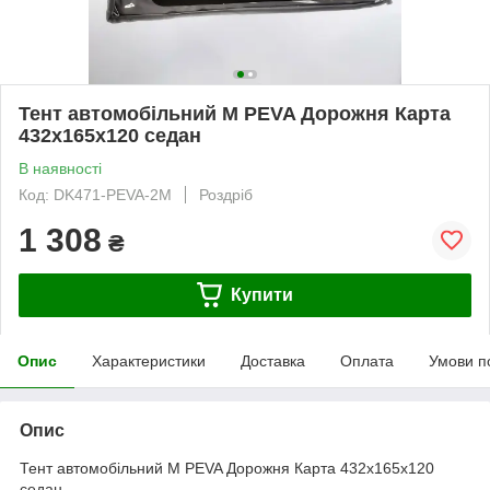
Тент автомобільний M PEVA Дорожня Карта
432x165x120 седан
В наявності
Код: DK471-PEVA-2M
Роздріб
1 308
₴
Купити
Опис
Характеристики
Доставка
Оплата
Умови п
Опис
Тент автомобільний M PEVA Дорожня Карта 432x165x120
седан