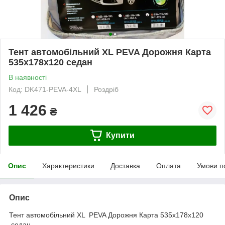
Тент автомобільний XL PEVA Дорожня Карта
535x178x120 седан
В наявності
Код: DK471-PEVA-4XL
Роздріб
1 426
₴
Купити
Опис
Характеристики
Доставка
Оплата
Умови п
Опис
Тент автомобільний XL PEVA Дорожня Карта 535x178x120
седан