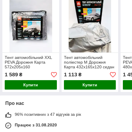
Тент автомобільний XXL
Тент автомобільний
Тент
PEVA Дорожня Карта
поліестер М Дорожня
PEVA
572x205x160
Карта 432х165х120 седан
480
позашляховик
поз
1 589
1 113
1 4
₴
₴
Купити
Купити
Про нас
96% позитивних з 47 відгуків за рік
Працює з 31.08.2020