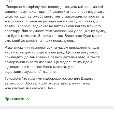
Поверхня матеріалу має водовідштовхувальні властивості,
завдяки чому чохол здатний захистити транспорт від опадів.
Експлуатація автомобільного тенту максимально проста та
комфортна. Компактні розміри дають змогу його завжди
возити із собою, водночас не витрачаючи багато вільного
простору. Для зручності тент упакований у спеціальну сумку,
яка йде в комплекті.З таким тентом Ваше авто буде менш
схильний до корозії та інших пошкоджень.
Різке зниження температури та часом випадання опадів
характерне для холодної пори року. Ця пора року часто
призводить до замерзання певних деталей авто, а також
обмерзання скла та дзеркал. Ця модель тенту йде з
підкладкою з морозостійкого матеріалу та
водовідштовхувальної тканини.
Телефонуйте нам і ми підберемо розмір для Вашого
автомобіля! Або залишайте своє замовлення і наш
консультант зв'яжеться з Вами.
Приховати