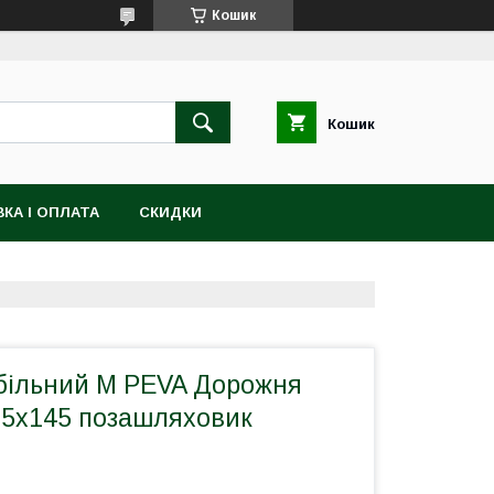
Кошик
Кошик
КА І ОПЛАТА
СКИДКИ
більний М PEVA Дорожня
85х145 позашляховик