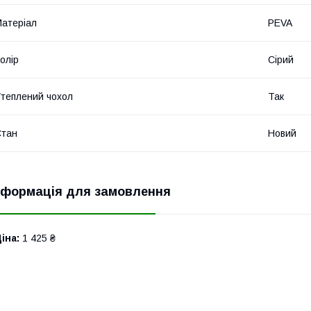
атеріал
PEVA
олір
Сірий
теплений чохол
Так
Стан
Новий
нформація для замовлення
іна:
1 425 ₴