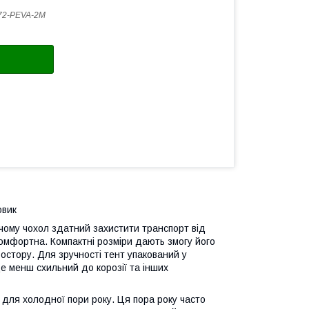
72-PEVA-2M
овик
чому чохол здатний захистити транспорт від
комфортна. Компактні розміри дають змогу його
остору. Для зручності тент упакований у
де менш схильний до корозії та інших
для холодної пори року. Ця пора року часто