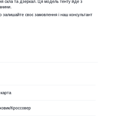
я скла та дзеркал. Ця модель тенту йде з
анини.
о залишайте своє замовлення і наш консультант
 карта
овик/Кроссовер