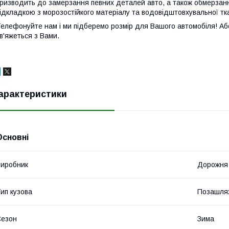
ризводить до замерзання певних деталей авто, а також обмерзанн
ідкладкою з морозостійкого матеріалу та водовідштовхувальної тк
елефонуйте нам і ми підберемо розмір для Вашого автомобіля! Аб
в'яжеться з Вами.
арактеристики
Основні
иробник
Дорожня
ип кузова
Позашлях
Сезон
Зима