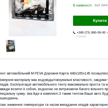
В наявності
Код:
DK4
Купити
+380 (73) 890-09-00
Роман
ент автомобільний М PEVA Дорожня Карта 440х185х145 позашлях
оверхня матеріалу має водовідштовхувальні властивості, завдяки 
падів. Експлуатація автомобільного тенту максимально проста та 
авжди возити із собою, водночас не витрачаючи багато вільного пр
пеціальну сумку, яка йде в комплекті.З таким тентом Ваше авто бу
ошкоджень.
ізке зниження температури та часом випадання опадів характерне 