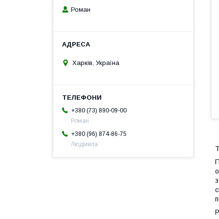
Роман
Харків, Україна
+380 (73) 890-09-00
Роман
+380 (96) 874-86-75
Людмила
Т
П
о
з
с
п
Р