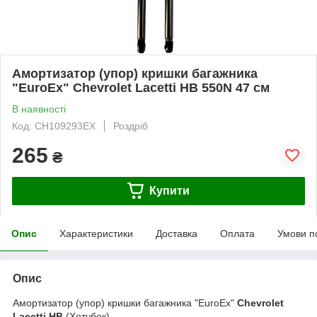
Амортизатор (упор) кришки багажника
"EuroEx" Chevrolet Lacetti HB 550N 47 см
В наявності
Код: CH109293EX
Роздріб
265
₴
Купити
Опис
Характеристики
Доставка
Оплата
Умови п
Опис
Амортизатор (упор) кришки багажника "EuroEx"
Chevrolet
Lacetti HB
(Хетчбек)