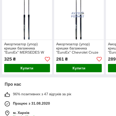
Амортизатор (упор)
Амортизатор (упор)
Амор
кришки багажника
кришки багажника
криш
"EuroEx" MERSEDES W
"EuroEx" Chevrolet Cruze
"Eur
210 E CLAS до.95 535N
(J305) 325N 365-605mm
500
325
261
289
₴
₴
47cm
Купити
Купити
Про нас
96% позитивних з 47 відгуків за рік
Працює з 31.08.2020
м. Харків