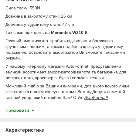
Сила тиску; 550N
Довжина в закритому стані; 26 см
Довжина у відкритому стані; 47 сm
Так само підходить на
Mercedes W210 E
Газовий амортизатор зробить відкривання багажника
зручнішим і легшим, а також надійно зафіксує у відкритому
положенні. Встановити амортизатор Ви зможете і власними
руками.
У нашому інтерному магазині AvtoFormat представлений
великий асортимент амортизаторів капота та багажника для
легкових авто, кросоверів, бусів і сельхоз. техніки.
Можливий підбір за Вашими вимірами, для цього всього лише
зв'язатися з нашим консультантом і Вам підберуть саме той
газовий упор, який потрібен Вам! С Ув.
AvtoFormat!
Приховати
Характеристики