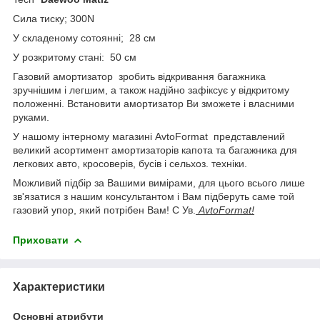
Сила тиску; 300N
У складеному сотоянні; 28 см
У розкритому стані: 50 см
Газовий амортизатор зробить відкривання багажника
зручнішим і легшим, а також надійно зафіксує у відкритому
положенні. Встановити амортизатор Ви зможете і власними
руками.
У нашому інтерному магазині AvtoFormat представлений
великий асортимент амортизаторів капота та багажника для
легкових авто, кросоверів, бусів і сельхоз. техніки.
Можливий підбір за Вашими вимірами, для цього всього лише
зв'язатися з нашим консультантом і Вам підберуть саме той
газовий упор, який потрібен Вам! С Ув.
AvtoFormat!
Приховати
Характеристики
Основні атрибути