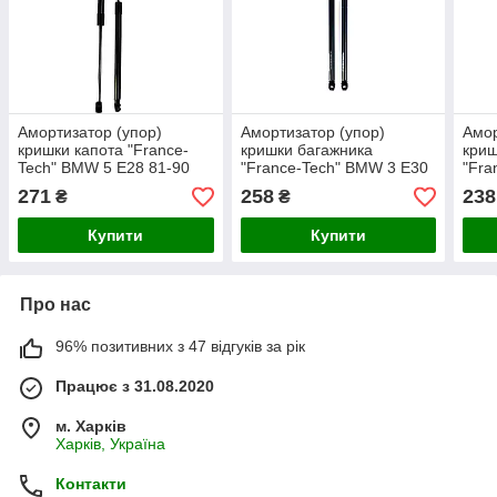
Амортизатор (упор)
Амортизатор (упор)
Амор
кришки капота "France-
кришки багажника
криш
Tech" BMW 5 E28 81-90
"France-Tech" BMW 3 E30
"Fra
380N 44 cm
cabrio 300N 50cm
86-
271
258
238
₴
₴
Купити
Купити
Про нас
96% позитивних з 47 відгуків за рік
Працює з 31.08.2020
м. Харків
Харків, Україна
Контакти