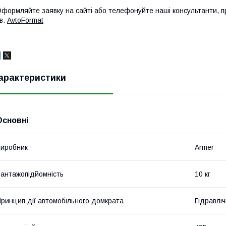
формляйте заявку на сайті або телефонуйте наші консультанти, пр
в.
AvtoFormat
арактеристики
Основні
иробник
Armer
антажопідйомність
10 кг
ринцип дії автомобільного домкрата
Гідравлі