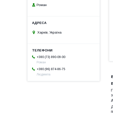
Роман
Харків, Україна
+380 (73) 890-09-00
Роман
+380 (96) 874-86-75
Людмила
В
Г
з
д
Д
г