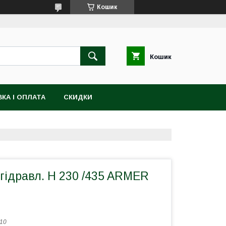
Кошик
Кошик
КА І ОПЛАТА
СКИДКИ
гідравл. H 230 /435 ARMER
10