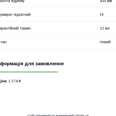
исота підйому
435 мм
омкрат підкатний
Ні
арантійний термін
12 міс
Стан
Новий
нформація для замовлення
іна:
1 274 ₴
Сайт створений на маркетплейсі
Prom.ua