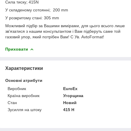
Сила тиску; 415N
У складеному сотоянні; 200 mm
У розкритому стані: 305 mm
Можливий підбір за Вашими вимірами, для цього всього лише
зв'язатися з нашим консультантом і Вам підберуть саме той
газовий упор, який потрібен Вам! С Ув. AvtoFormat!
Приховати
Характеристики
Основні атрибути
Виробник
EuroEx
Країна виробник
Угорщина
Стан
Новий
Зусилля на штоку
415 Н