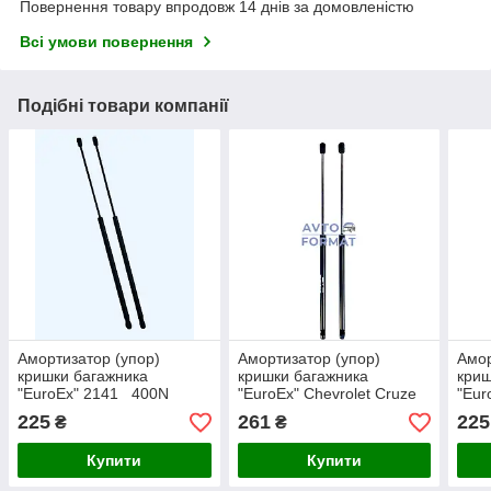
Повернення товару впродовж 14 днів за домовленістю
Всі умови повернення
Подібні товари компанії
Амортизатор (упор)
Амортизатор (упор)
Амор
кришки багажника
кришки багажника
криш
"EuroEx" 2141 400N
"EuroEx" Chevrolet Cruze
"Eur
(J305) 325N 365-605mm
211
225
261
225
₴
₴
Купити
Купити