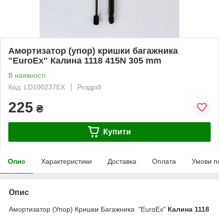
Амортизатор (упор) кришки багажника
"EuroEx" Калина 1118 415N 305 mm
В наявності
Код: LD100237EX
Роздріб
225
₴
Купити
Опис
Характеристики
Доставка
Оплата
Умови п
Опис
Амортизатор (Упор) Кришки Багажника "EuroEx"
Калина 1118