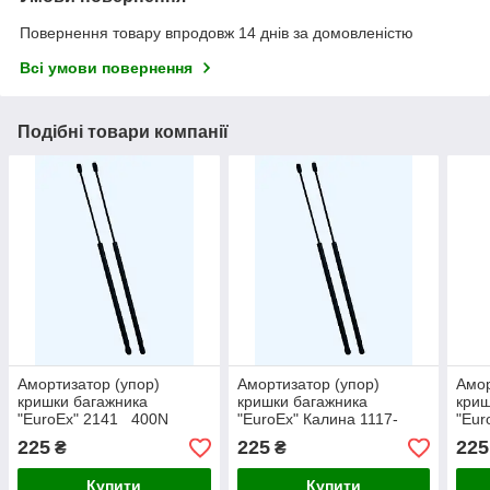
Повернення товару впродовж 14 днів за домовленістю
Всі умови повернення
Подібні товари компанії
Амортизатор (упор)
Амортизатор (упор)
Амор
кришки багажника
кришки багажника
криш
"EuroEx" 2141 400N
"EuroEx" Калина 1117-
"Eu
2112 460N 45сm
225
225
225
₴
₴
Купити
Купити