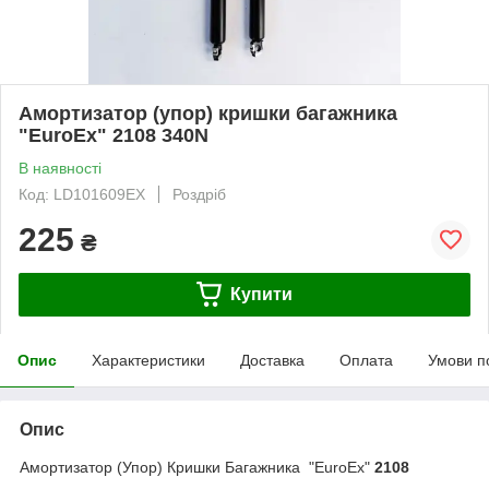
Амортизатор (упор) кришки багажника
"EuroEx" 2108 340N
В наявності
Код: LD101609EX
Роздріб
225
₴
Купити
Опис
Характеристики
Доставка
Оплата
Умови п
Опис
Амортизатор (Упор) Кришки Багажника "EuroEx"
2108