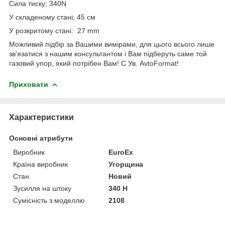
Сила тиску; 340N
У складеному стані; 45 см
У розкритому стані: 27 mm
Можливий підбір за Вашими вимірами, для цього всього лише
зв'язатися з нашим консультантом і Вам підберуть саме той
газовий упор, який потрібен Вам! С Ув. AvtoFormat!
Приховати
Характеристики
Основні атрибути
Виробник
EuroEx
Країна виробник
Угорщина
Стан
Новий
Зусилля на штоку
340 Н
Сумісність з моделлю
2108