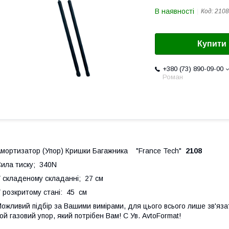
В наявності
Код:
2108
Купити
+380 (73) 890-09-00
Роман
мортизатор (Упор) Кришки Багажника "France Tech"
2108
ила тиску; 340N
 складеному складанні; 27 см
 розкритому стані: 45 см
ожливий підбір за Вашими вимірами, для цього всього лише зв'яза
ой газовий упор, який потрібен Вам! С Ув. AvtoFormat!