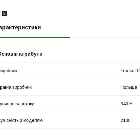
арактеристики
Основні атрибути
иробник
France-T
раїна виробник
Польща
усилля на штоку
340 Н
умісність з моделлю
2108