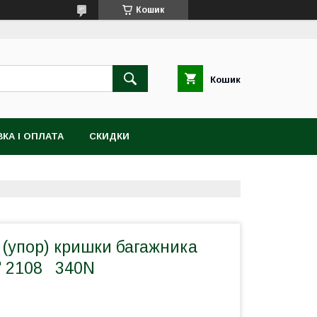
Кошик
Кошик
КА І ОПЛАТА
СКИДКИ
 (упор) кришки багажника
h" 2108 340N