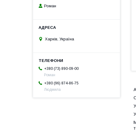
Роман
Харків, Україна
+380 (73) 890-09-00
Роман
+380 (96) 874-86-75
А
Людмила
С
У
У
М
т