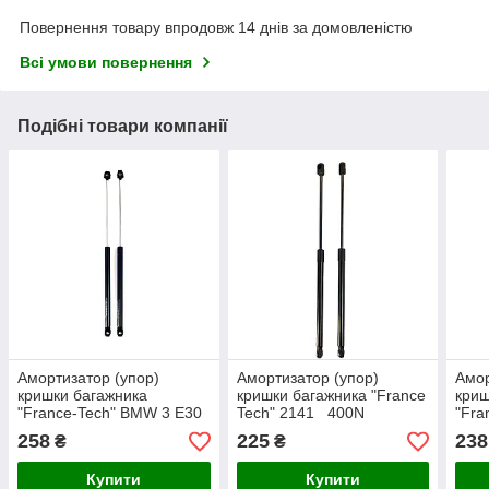
Повернення товару впродовж 14 днів за домовленістю
Всі умови повернення
Подібні товари компанії
Амортизатор (упор)
Амортизатор (упор)
Амор
кришки багажника
кришки багажника "France
криш
"France-Tech" BMW 3 E30
Tech" 2141 400N
"Fra
cabrio 300N 50cm
86-
258
225
238
₴
₴
Купити
Купити