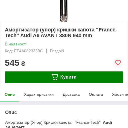
Амортизатор (упор) кришки капота "France-
Tech" Audi A6 AVANT 380N 940 mm
В наявності
Код: FT4A0823359C
Роздріб
545
₴
Купити
Опис
Характеристики
Доставка
Оплата
Умови п
Опис
Амортизатор (Упор) Кришки капота "France-Tech"
Audi
A6 AVANT