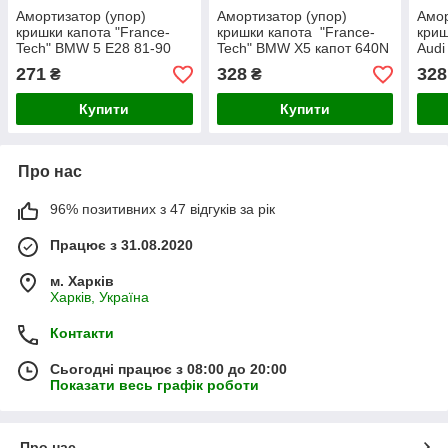
Амортизатор (упор)
Амортизатор (упор)
Амор
кришки капота "France-
кришки капота "France-
криш
Tech" BMW 5 E28 81-90
Tech" BMW X5 капот 640N
Audi
380N 44 cm
290mm
720
271
328
328
₴
₴
Купити
Купити
Про нас
96% позитивних з 47 відгуків за рік
Працює з 31.08.2020
м. Харків
Харків, Україна
Контакти
Сьогодні працює з 08:00 до 20:00
Показати весь графік роботи
Про нас