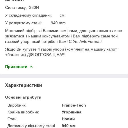
Сила тиску; 380N
У складеному складанні; см
У розкритому стані: 940 mm
Можливий підбір за Вашими вимірами, для цього всього лише
зв'язатися з нашим консультантом і Вам підберуть саме той
газовий упор, який потрібен Вам! С Ув. AvtoFormat!
Якщо Ви купуєте 4 газові упори (комплект на машину капот
+багажник) ДІЯ ОПТОВА ЦІНА!!!
Приховати
Характеристики
Основні атрибути
Виробник
France-Tech
Країна виробник
Угорщина
Стан
Новий
Довжина у вільному стані
940 мм