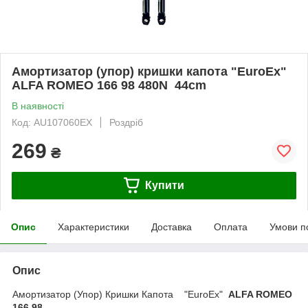
Амортизатор (упор) кришки капота "EuroEx"
ALFA ROMEO 166 98 480N 44cm
В наявності
Код: AU107060EX
Роздріб
269
₴
Купити
Опис
Характеристики
Доставка
Оплата
Умови п
Опис
Амортизатор (Упор) Кришки Капота "EuroEx"
ALFA ROMEO
166 98