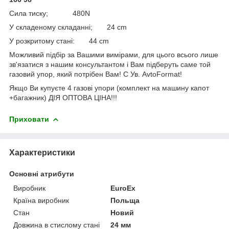
Сила тиску; 480N
У складеному складанні; 24 cm
У розкритому стані: 44 cm
Можливий підбір за Вашими вимірами, для цього всього лише
зв'язатися з нашим консультантом і Вам підберуть саме той
газовий упор, який потрібен Вам! С Ув. AvtoFormat!
Якщо Ви купуєте 4 газові упори (комплект на машину капот
+багажник) ДІЯ ОПТОВА ЦІНА!!!
Приховати
Характеристики
Основні атрибути
Виробник
EuroEx
Країна виробник
Польща
Стан
Новий
Довжина в стислому стані
24 мм