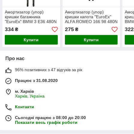
Амортизатор (упор)
Амортизатор (упор)
Амор
кришки багажника
кришки капота "EuroEx"
криш
"EuroEx" BMW 3 E36 480N
ALFA ROMEO 166 98 480N
BMW
29 cm
44cm
25 
334
275
322
₴
₴
Купити
Купити
Про нас
96% позитивних з 47 відгуків за рік
Працює з 31.08.2020
м. Харків
Харків, Україна
Контакти
Сьогодні працює з 08:00 до 20:00
Показати весь графік роботи