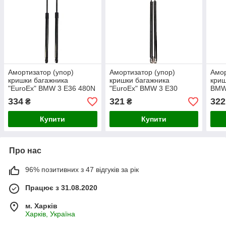
Амортизатор (упор)
Амортизатор (упор)
Амор
кришки багажника
кришки багажника
криш
"EuroEx" BMW 3 E36 480N
"EuroEx" BMW 3 E30
BMW
29 cm
cabrio 300N 50cm
25 
334
321
322
₴
₴
Купити
Купити
Про нас
96% позитивних з 47 відгуків за рік
Працює з 31.08.2020
м. Харків
Харків, Україна