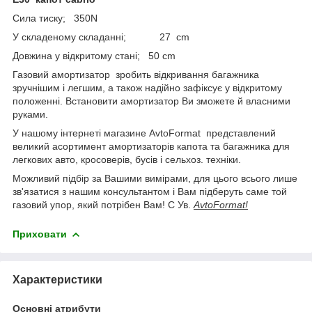
Сила тиску; 350N
У складеному складанні; 27 cm
Довжина у відкритому стані; 50 cm
Газовий амортизатор зробить відкривання багажника
зручнішим і легшим, а також надійно зафіксує у відкритому
положенні. Встановити амортизатор Ви зможете й власними
руками.
У нашому інтернеті магазине AvtoFormat представлений
великий асортимент амортизаторів капота та багажника для
легкових авто, кросоверів, бусів і сельхоз. техніки.
Можливий підбір за Вашими вимірами, для цього всього лише
зв'язатися з нашим консультантом і Вам підберуть саме той
газовий упор, який потрібен Вам! С Ув.
AvtoFormat!
Приховати
Характеристики
Основні атрибути