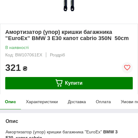
Амортизатор (упор) кришки багажника
"EuroEx" BMW 3 E30 капот cabrio 350N 50cm
В наявності
Код: BW107061EX
Роздріб
321
₴
Купити
Опис
Характеристики
Доставка
Оплата
Умови п
Опис
Амортизатор (упор) кришки багажника "EuroEx"
BMW 3
E30 капот cabrio