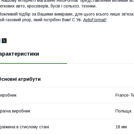
 нашому інтернеті магазине AvtoFormat представлений великий ас
егкових авто, кросоверів, бусів і сельхоз. техніки.
ожливий підбір за Вашими вимірами, для цього всього лише зв'яза
ой газовий упор, який потрібен Вам! С Ув.
AvtoFormat!
арактеристики
Основні атрибути
иробник
France-T
раїна виробник
Польща
овжина в стислому стані
18 мм