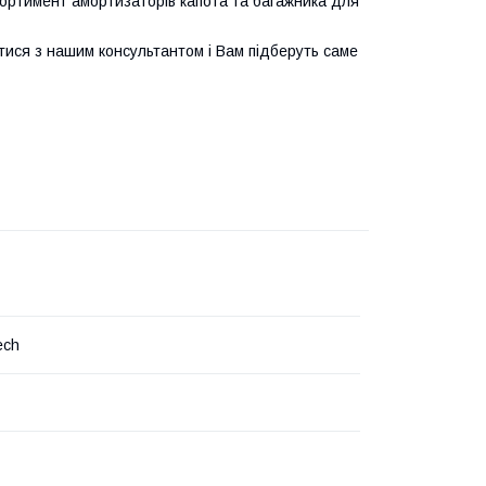
ортимент амортизаторів капота та багажника для
тися з нашим консультантом і Вам підберуть саме
ech