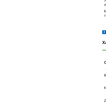
У
л
М
т
Х
В
К
Д