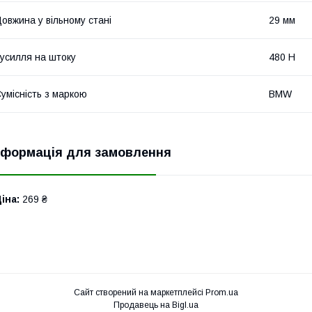
овжина у вільному стані
29 мм
усилля на штоку
480 Н
умісність з маркою
BMW
нформація для замовлення
іна:
269 ₴
Сайт створений на маркетплейсі
Prom.ua
Продавець на Bigl.ua