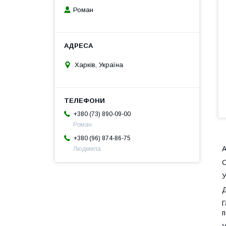
Роман
Харків, Україна
+380 (73) 890-09-00
Роман
+380 (96) 874-86-75
А
Людмила
Д
Г
п