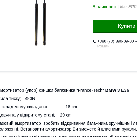
В наявності
Код:
FT51
Купити
+380 (73) 890-09-00
Роман
мортизатор (упор) кришки багажника "France-Tech"
BMW 3 E36
Сила тиску; 480N
У складеному складанні; 18 cm
овжина у відкритому стані; 29 cm
азовий амортизатор зробить відкривання багажника зручнішим і ле
оложенні. Встановити амортизатор Ви зможете й власними руками.