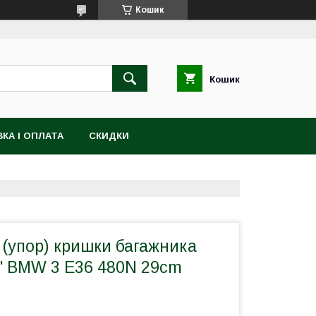
Кошик
Кошик
КА І ОПЛАТА
СКИДКИ
 (упор) кришки багажника
h" BMW 3 E36 480N 29cm