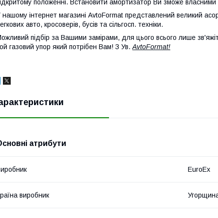
ідкритому положенні. Встановити амортизатор Ви зможе власними 
 нашому інтернет магазині AvtoFormat представлений великий асо
егкових авто, кросоверів, бусів та сільгосп. техніки.
ожливий підбір за Вашими замірами, для цього всього лише зв'яжі
ой газовий упор який потрібен Вам! З Ув.
AvtoFormat!
арактеристики
Основні атрибути
иробник
EuroEx
раїна виробник
Угорщин