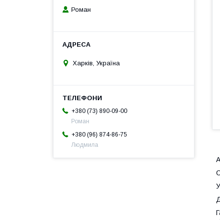
Роман
Харків, Україна
+380 (73) 890-09-00
Роман
+380 (96) 874-86-75
Людмила
А
С
У
Д
Г