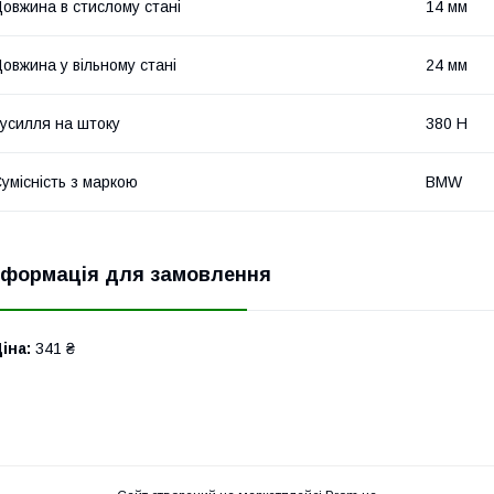
овжина в стислому стані
14 мм
овжина у вільному стані
24 мм
усилля на штоку
380 Н
умісність з маркою
BMW
нформація для замовлення
іна:
341 ₴