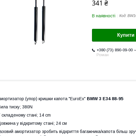
341 ₴
В наявності
Код:
BW1
Купити
+380 (73) 890-09-00
Роман
мортизатор (упор) кришки капота "EuroEx"
BMW 3 E34 88-95
ила тиску; 380N
 складеному стані; 14 cm
овжина у відкритому стані; 24 см
азовий амортизатор зробить відкриття багажника/капота більш зруч