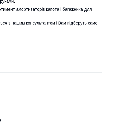
руками.
ртимент амортизаторів капота і багажника для
ться з нашим консультантом і Вам підберуть саме
а