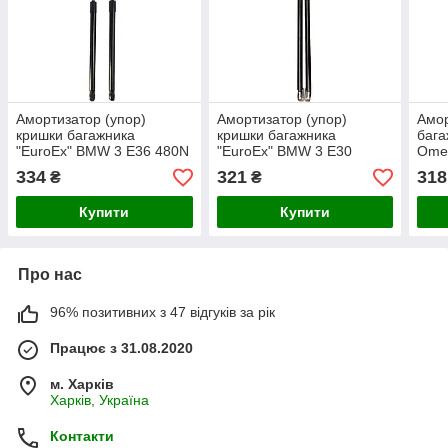
Амортизатор (упор)
Амортизатор (упор)
Амор
кришки багажника
кришки багажника
бага
"EuroEx" BMW 3 E36 480N
"EuroEx" BMW 3 E30
Ome
29 cm
cabrio 300N 50cm
86-9
334
321
318
₴
₴
Купити
Купити
Про нас
96% позитивних з 47 відгуків за рік
Працює з 31.08.2020
м. Харків
Харків, Україна
Контакти