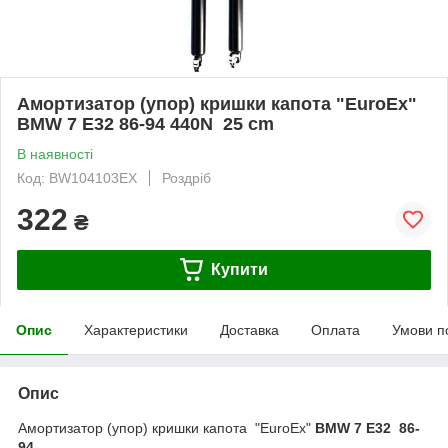
Амортизатор (упор) кришки капота "EuroEx"
BMW 7 E32 86-94 440N 25 cm
В наявності
Код: BW104103EX
Роздріб
322
₴
Купити
Опис
Характеристики
Доставка
Оплата
Умови п
Опис
Амортизатор (упор) кришки капота "EuroEx"
BMW 7 E32 86-
94