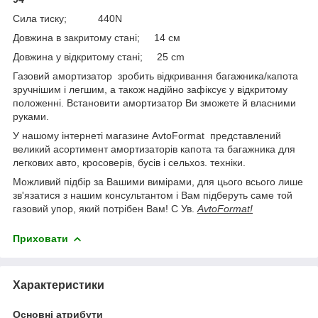
Сила тиску; 440N
Довжина в закритому стані; 14 см
Довжина у відкритому стані; 25 cm
Газовий амортизатор зробить відкривання багажника/капота
зручнішим і легшим, а також надійно зафіксує у відкритому
положенні. Встановити амортизатор Ви зможете й власними
руками.
У нашому інтернеті магазине AvtoFormat представлений
великий асортимент амортизаторів капота та багажника для
легкових авто, кросоверів, бусів і сельхоз. техніки.
Можливий підбір за Вашими вимірами, для цього всього лише
зв'язатися з нашим консультантом і Вам підберуть саме той
газовий упор, який потрібен Вам! С Ув.
AvtoFormat!
Приховати
Характеристики
Основні атрибути