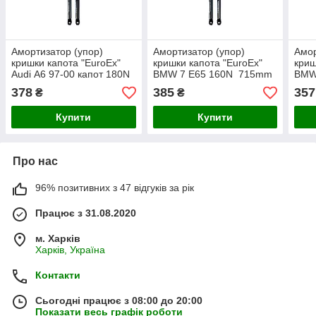
Амортизатор (упор)
Амортизатор (упор)
Амор
кришки капота "EuroEx"
кришки капота "EuroEx"
криш
Audi А6 97-00 капот 180N
BMW 7 E65 160N 715mm
BMW
720mm
315
378
385
357
₴
₴
Купити
Купити
Про нас
96% позитивних з 47 відгуків за рік
Працює з 31.08.2020
м. Харків
Харків, Україна
Контакти
Сьогодні працює з 08:00 до 20:00
Показати весь графік роботи