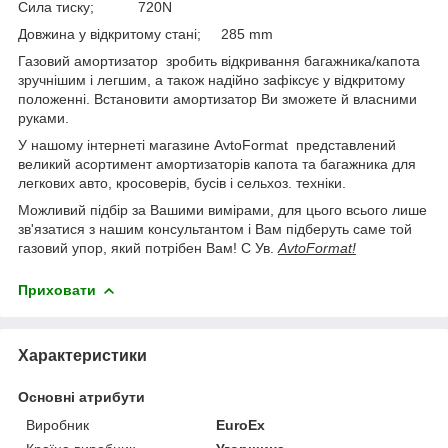
Сила тиску; 720N
Довжина у відкритому стані; 285 mm
Газовий амортизатор зробить відкривання багажника/капота
зручнішим і легшим, а також надійно зафіксує у відкритому
положенні. Встановити амортизатор Ви зможете й власними
руками.
У нашому інтернеті магазине AvtoFormat представлений
великий асортимент амортизаторів капота та багажника для
легкових авто, кросоверів, бусів і сельхоз. техніки.
Можливий підбір за Вашими вимірами, для цього всього лише
зв'язатися з нашим консультантом і Вам підберуть саме той
газовий упор, який потрібен Вам! С Ув.
AvtoFormat!
Приховати
Характеристики
Основні атрибути
Виробник
EuroEx