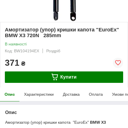
Амортизатор (упор) кришки капота "EuroEx"
BMW X3 720N 285mm
В наявності
Код: BW104194EX
Роздріб
371
₴
Купити
Опис
Характеристики
Доставка
Оплата
Умови п
Опис
Амортизатор (упор) кришки капота "EuroEx"
BMW X3