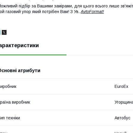
ожливий підбір за Вашими замірами, для цього всього лише зв'яжі
ой газовий упор який потрібен Вам! З Ув.
AvtoFormat!
арактеристики
Основні атрибути
иробник
EuroEx
раїна виробник
Угорщин
ип техніки
Автобус