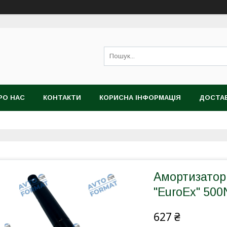
РО НАС
КОНТАКТИ
КОРИСНА ІНФОРМАЦІЯ
ДОСТАВ
Амортизатор
"EuroEx" 50
627 ₴