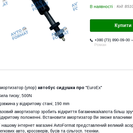
В наявності
Код:
BS1
Купити
+380 (73) 890-09-00
Роман
мортизатор (упор)
автобус сидушка про
"EuroEx"
ила тиску; 500N
овжина у відкритому стані; 190 mm
азовий амортизатор зробить відкриття багажника/капота більш зруч
ідкритому положенні. Встановити амортизатор Ви зможе власними 
 нашому інтернет магазині AvtoFormat представлений великий асо
егкових авто, кросоверів, бусів та сільгосп. техніки.