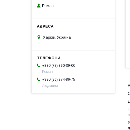
Роман
Харків, Україна
+380 (73) 890-09-00
Роман
+380 (96) 874-86-75
А
Людмила
С
Д
Г
в
У
л