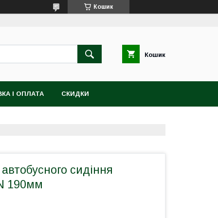
Кошик
Кошик
КА І ОПЛАТА
СКИДКИ
 автобусного сидіння
0N 190мм