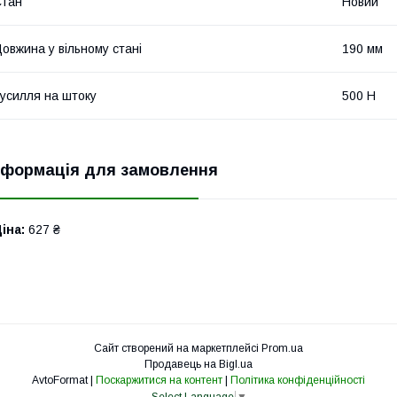
Стан
Новий
овжина у вільному стані
190 мм
усилля на штоку
500 Н
нформація для замовлення
іна:
627 ₴
Сайт створений на маркетплейсі
Prom.ua
Продавець на Bigl.ua
AvtoFormat |
Поскаржитися на контент
|
Політика конфіденційності