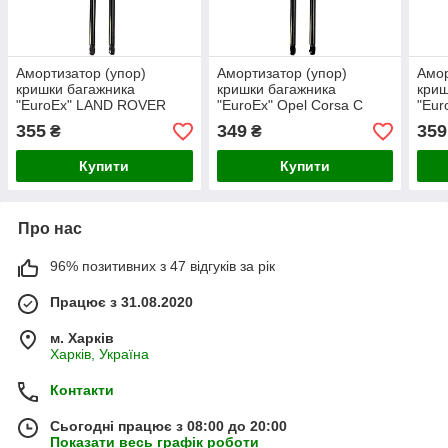
Амортизатор (упор)
Амортизатор (упор)
Амор
кришки багажника
кришки багажника
криш
"EuroEx" LAND ROVER
"EuroEx" Opel Corsa C
"Eu
скло 05-13 360N 600mm
370N 475mm
RAN
355
349
359
₴
₴
40
Купити
Купити
Про нас
96% позитивних з 47 відгуків за рік
Працює з 31.08.2020
м. Харків
Харків, Україна
Контакти
Сьогодні працює з 08:00 до 20:00
Показати весь графік роботи