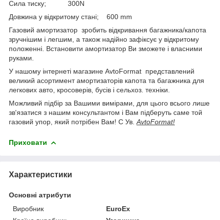
Сила тиску; 300N
Довжина у відкритому стані; 600 mm
Газовий амортизатор зробить відкривання багажника/капота
зручнішим і легшим, а також надійно зафіксує у відкритому
положенні. Встановити амортизатор Ви зможете і власними
руками.
У нашому інтернеті магазине AvtoFormat представлений
великий асортимент амортизаторів капота та багажника для
легкових авто, кросоверів, бусів і сельхоз. техніки.
Можливий підбір за Вашими вимірами, для цього всього лише
зв'язатися з нашим консультантом і Вам підберуть саме той
газовий упор, який потрібен Вам! С Ув.
AvtoFormat!
Приховати
Характеристики
Основні атрибути
Виробник
EuroEx