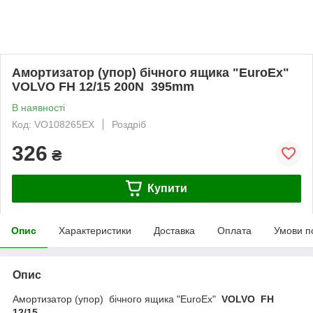
Амортизатор (упор) бічного ящика "EuroEx"
VOLVO FH 12/15 200N 395mm
В наявності
Код: VO108265EX
Роздріб
326
₴
Купити
Опис
Характеристики
Доставка
Оплата
Умови п
Опис
Амортизатор (упор) бічного ящика "EuroEx"
VOLVO FH
12/15