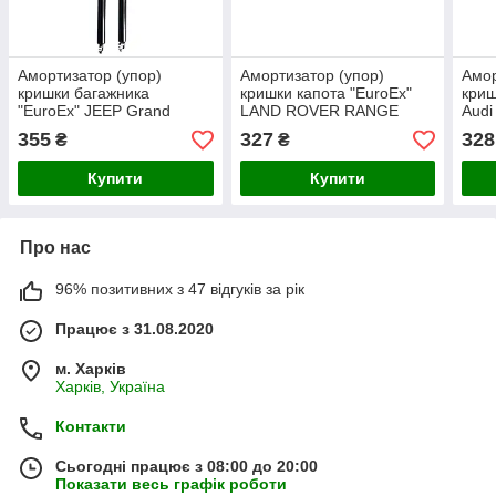
Амортизатор (упор)
Амортизатор (упор)
Амор
кришки багажника
кришки капота "EuroEx"
криш
"EuroEx" JEEP Grand
LAND ROVER RANGE
Audi
Cherokee III 05 200N
ROVER III 02 410N
720
355
327
328
₴
₴
380mm
292mm
Купити
Купити
Про нас
96% позитивних з 47 відгуків за рік
Працює з 31.08.2020
м. Харків
Харків, Україна
Контакти
Сьогодні працює з 08:00 до 20:00
Показати весь графік роботи