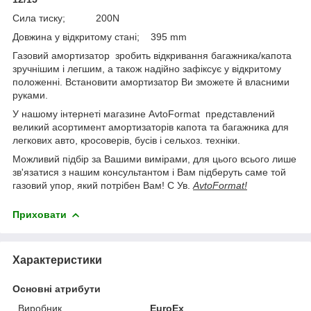
Сила тиску; 200N
Довжина у відкритому стані; 395 mm
Газовий амортизатор зробить відкривання багажника/капота
зручнішим і легшим, а також надійно зафіксує у відкритому
положенні. Встановити амортизатор Ви зможете й власними
руками.
У нашому інтернеті магазине AvtoFormat представлений
великий асортимент амортизаторів капота та багажника для
легкових авто, кросоверів, бусів і сельхоз. техніки.
Можливий підбір за Вашими вимірами, для цього всього лише
зв'язатися з нашим консультантом і Вам підберуть саме той
газовий упор, який потрібен Вам! С Ув.
AvtoFormat!
Приховати
Характеристики
Основні атрибути
Виробник
EuroEx