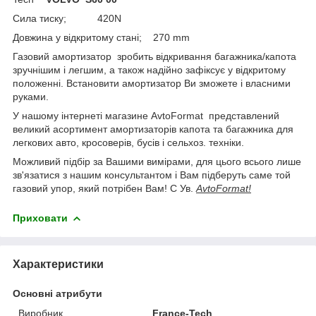
Сила тиску; 420N
Довжина у відкритому стані; 270 mm
Газовий амортизатор зробить відкривання багажника/капота
зручнішим і легшим, а також надійно зафіксує у відкритому
положенні. Встановити амортизатор Ви зможете і власними
руками.
У нашому інтернеті магазине AvtoFormat представлений
великий асортимент амортизаторів капота та багажника для
легкових авто, кросоверів, бусів і сельхоз. техніки.
Можливий підбір за Вашими вимірами, для цього всього лише
зв'язатися з нашим консультантом і Вам підберуть саме той
газовий упор, який потрібен Вам! С Ув.
AvtoFormat!
Приховати
Характеристики
Основні атрибути
Виробник
France-Tech