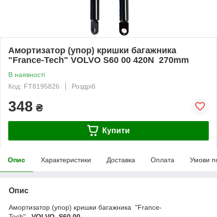
Амортизатор (упор) кришки багажника
"France-Tech" VOLVO S60 00 420N 270mm
В наявності
Код: FT8195826
Роздріб
348
₴
Купити
Опис
Характеристики
Доставка
Оплата
Умови п
Опис
Амортизатор (упор) кришки багажника "France-
Tech"
VOLVO S60 00