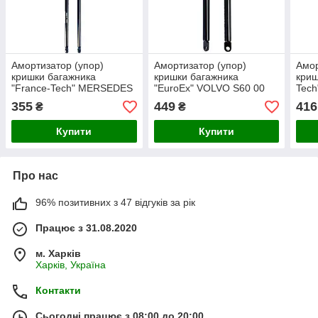
Амортизатор (упор)
Амортизатор (упор)
Амор
кришки багажника
кришки багажника
криш
"France-Tech" MERSEDES
"EuroEx" VOLVO S60 00
Tech
VITO баг 96 630N 77сm
420N 270mm
120
355
449
416
₴
₴
Купити
Купити
Про нас
96% позитивних з 47 відгуків за рік
Працює з 31.08.2020
м. Харків
Харків, Україна
Контакти
Сьогодні працює з 08:00 до 20:00