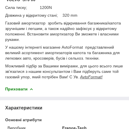
Сила тиску; 1200N
Довжина у відкритому стані; 320 mm
Газовий амортизатор зробить відкривання багажника/капота
зручнішим і легшим, а також надійно зафіксує у відкритому
положенні. Встановити амортизатор Ви зможете і власними
руками.
У нашому інтернеті магазине AvtoFormat представлений
великий асортимент амортизаторів капота та багажника для
легкових авто, кросоверів, бусів і сельхоз. техніки.
Можливий підбір за Вашими вимірами, для цього всього лише
зв'язатися з нашим консультантом і Вам підберуть саме той
газовий упор, який потрібен Вам! С Ув.
AvtoFormat!
Приховати
Характеристики
Основні атрибути
Виробник
France-Tech