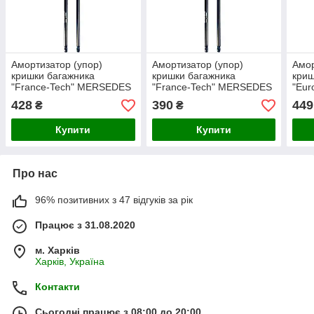
Амортизатор (упор)
Амортизатор (упор)
Амор
кришки багажника
кришки багажника
криш
"France-Tech" MERSEDES
"France-Tech" MERSEDES
"Eur
VITO (VIANO)03 750N
W 202 C/CLAS до.95 450N
420
428
390
449
₴
₴
667сm
49cm
Купити
Купити
Про нас
96% позитивних з 47 відгуків за рік
Працює з 31.08.2020
м. Харків
Харків, Україна
Контакти
Сьогодні працює з 08:00 до 20:00