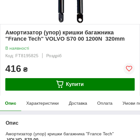
Амортизатор (упор) кришки багажника
"France Tech" VOLVO S70 00 1200N 320mm
В наявності
Код: FT8195825
Роздріб
416
₴
Купити
Опис
Характеристики
Доставка
Оплата
Умови п
Опис
Амортизатор (упор) кришки багажника "France Tech"
VOLVO S70 00