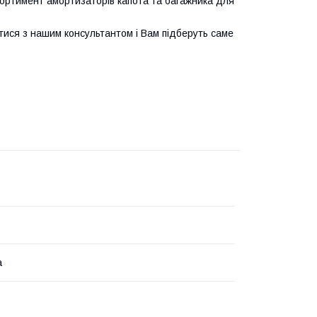
ортимент амортизаторів капота та багажника для
тися з нашим консультантом і Вам підберуть саме
а