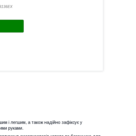
8136EX
им і легшим, а також надійно зафіксує у
ими руками.