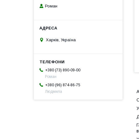
Роман
Харків, Україна
+380 (73) 890-09-00
Роман
+380 (96) 874-86-75
А
Людмила
У
Д
Г
в