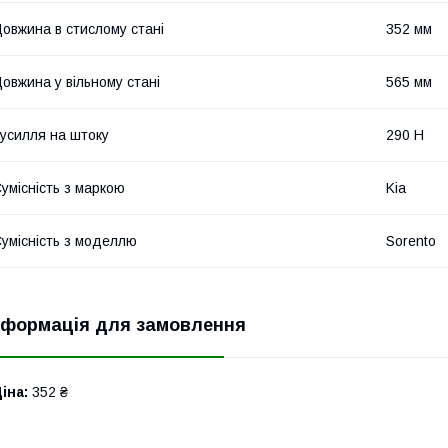
овжина в стислому стані
352 мм
овжина у вільному стані
565 мм
усилля на штоку
290 Н
умісність з маркою
Kia
умісність з моделлю
Sorento
нформація для замовлення
іна:
352 ₴