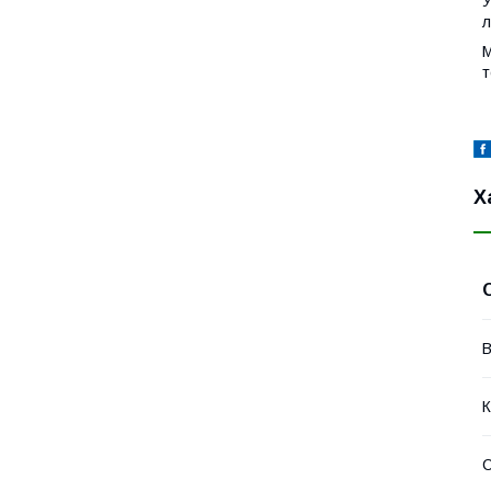
У
л
М
т
Х
В
К