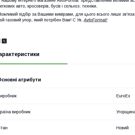
 нашому інтернеті магазине AvtoFormat представлений великий ас
егкових авто, кросоверів, бусів і сельхоз. техніки.
ожливий підбір за Вашими вимірами, для цього всього лише зв'яза
ой газовий упор, який потрібен Вам! С Ув.
AvtoFormat!
арактеристики
Основні атрибути
иробник
EuroEx
раїна виробник
Угорщин
Стан
Новий