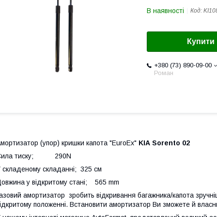
В наявності
Код:
KI10
Купити
+380 (73) 890-09-00
Роман
мортизатор (упор) кришки капота "EuroEx"
KIA Sorento 02
Сила тиску; 290N
 складеному складанні; 325 см
овжина у відкритому стані; 565 mm
азовий амортизатор зробить відкривання багажника/капота зручніш
ідкритому положенні. Встановити амортизатор Ви зможете й власн