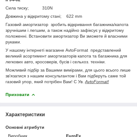
Сила тиску; 310N
Довжина у відкритому стані; 622 mm
Газовий амортизатор зробить відкривання багажника/капота
зручнішим і легшим, а також надійно зафіксує у відкритому
положенні. Встановити амортизатор Ви зможете й власними
руками.
У нашому інтернеті магазине AvtoFormat представлений
великий асортимент амортизаторів капота та багажника для
легкових авто, кросоверів, бусів і сельхоз. техніки.
Можливий підбір за Вашими вимірами, для цього всього лише
зв'язатися з нашим консультантом і Вам підберуть саме той
газовий упор, який потрібен Вам! С Ув.
AvtoFormat!
Приховати
Характеристики
Основні атрибути
Виробник
EuroEx