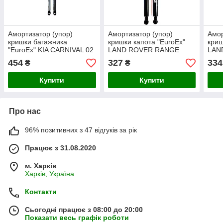
Амортизатор (упор)
Амортизатор (упор)
Амор
кришки багажника
кришки капота "EuroEx"
криш
"EuroEx" KIA CARNIVAL 02
LAND ROVER RANGE
LAN
725N 737mm
ROVER III 02 410N
FRE
454
327
334
₴
₴
292mm
32
Купити
Купити
Про нас
96% позитивних з 47 відгуків за рік
Працює з 31.08.2020
м. Харків
Харків, Україна
Контакти
Сьогодні працює з 08:00 до 20:00
Показати весь графік роботи