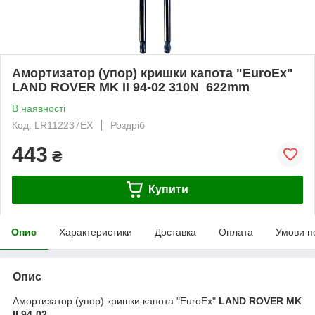
Амортизатор (упор) кришки капота "EuroEx"
LAND ROVER MK II 94-02 310N 622mm
В наявності
Код: LR112237EX
Роздріб
443
₴
Купити
Опис
Характеристики
Доставка
Оплата
Умови п
Опис
Амортизатор (упор) кришки капота "EuroEx"
LAND ROVER MK
II 94-02