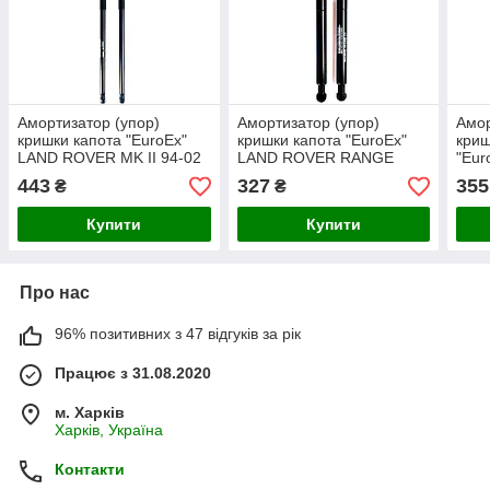
Амортизатор (упор)
Амортизатор (упор)
Амор
кришки капота "EuroEx"
кришки капота "EuroEx"
криш
LAND ROVER MK II 94-02
LAND ROVER RANGE
"Eu
310N 622mm
ROVER III 02 410N
скло
443
327
355
₴
₴
292mm
Купити
Купити
Про нас
96% позитивних з 47 відгуків за рік
Працює з 31.08.2020
м. Харків
Харків, Україна
Контакти