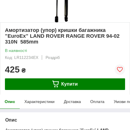
Амортизатор (упор) кришки багажника
"EuroEx" LAND ROVER RANGE ROVER 94-02
310N 585mm
В наявності
Код: LR112234EX
Роздріб
425
₴
Купити
Опис
Характеристики
Доставка
Оплата
Умови п
Опис
Амортизатор (упор) кришки багажника "EuroEx"
LAND