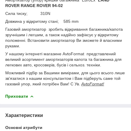
ROVER RANGE ROVER 94-02
Сила тиску; 310N
Довжина у відкритому стані; 585 mm
Газовий амортизатор зробить відкривання багажника/капота
зручнішим і легшим, а також надійно зафіксує у відкритому
положенні. Встановити амортизатор Ви зможете й власними
руками.
У нашому інтернеті магазине AvtoFormat представлений
великий асортимент амортизаторів капота та багажника для
легкових авто, кросоверів, бусів і сельхоз. техніки.
Можливий підбір за Вашими вимірами, для цього всього лише
зв'язатися з нашим консультантом і Вам підберуть саме той
газовий упор, який потрібен Вам! С Ув.
AvtoFormat!
Приховати
Характеристики
Основні атрибути