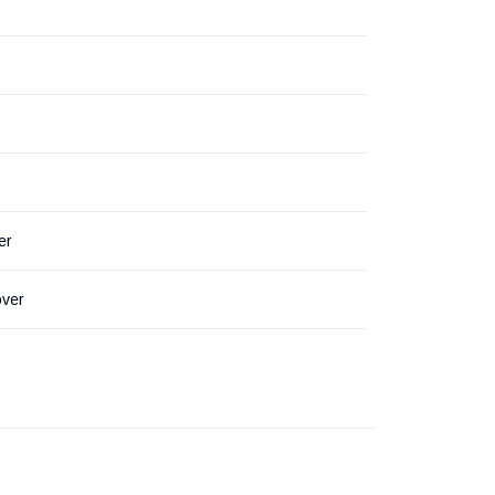
er
ver