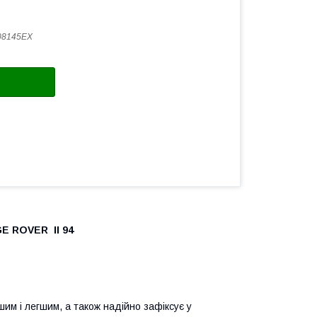
08145EX
E ROVER II 94
им і легшим, а також надійно зафіксує у