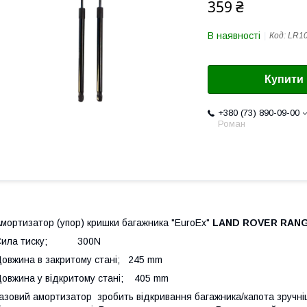
359 ₴
В наявності
Код:
LR1
Купити
+380 (73) 890-09-00
Роман
мортизатор (упор) кришки багажника "EuroEx"
LAND ROVER RANG
Сила тиску; 300N
овжина в закритому стані; 245 mm
овжина у відкритому стані; 405 mm
азовий амортизатор зробить відкривання багажника/капота зручніш