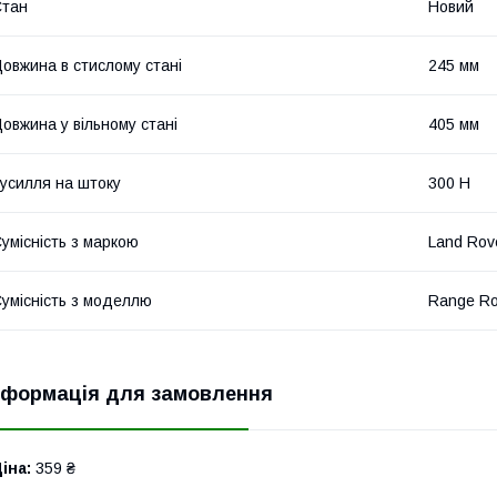
Стан
Новий
овжина в стислому стані
245 мм
овжина у вільному стані
405 мм
усилля на штоку
300 Н
умісність з маркою
Land Rov
умісність з моделлю
Range Ro
нформація для замовлення
іна:
359 ₴