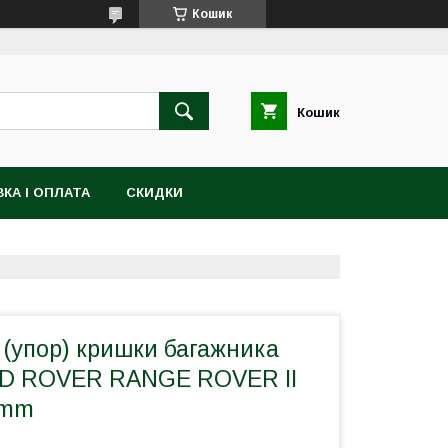
Кошик
Кошик
КА І ОПЛАТА
СКИДКИ
 (упор) кришки багажника
ND ROVER RANGE ROVER II
5mm