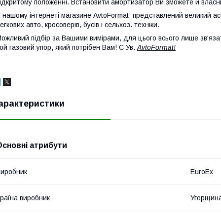
ідкритому положенні. Встановити амортизатор Ви зможете й власн
 нашому інтернеті магазине AvtoFormat представлений великий ас
егкових авто, кросоверів, бусів і сельхоз. техніки.
ожливий підбір за Вашими вимірами, для цього всього лише зв'яза
ой газовий упор, який потрібен Вам! С Ув.
AvtoFormat!
арактеристики
Основні атрибути
иробник
EuroEx
раїна виробник
Угорщин