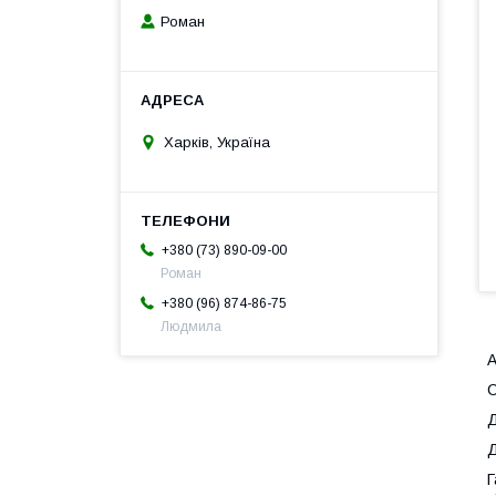
Роман
Харків, Україна
+380 (73) 890-09-00
Роман
+380 (96) 874-86-75
Людмила
А
Д
Д
Г