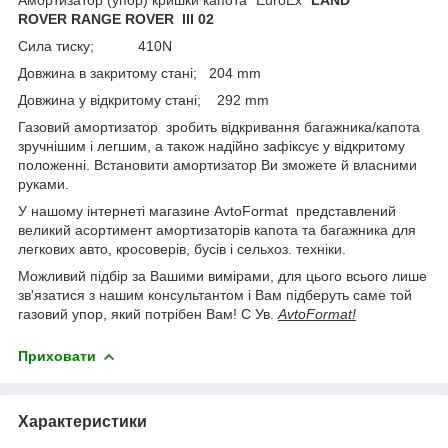
ROVER RANGE ROVER III 02
Сила тиску; 410N
Довжина в закритому стані; 204 mm
Довжина у відкритому стані; 292 mm
Газовий амортизатор зробить відкривання багажника/капота
зручнішим і легшим, а також надійно зафіксує у відкритому
положенні. Встановити амортизатор Ви зможете й власними
руками.
У нашому інтернеті магазине AvtoFormat представлений
великий асортимент амортизаторів капота та багажника для
легкових авто, кросоверів, бусів і сельхоз. техніки.
Можливий підбір за Вашими вимірами, для цього всього лише
зв'язатися з нашим консультантом і Вам підберуть саме той
газовий упор, який потрібен Вам! С Ув.
AvtoFormat!
Приховати
Характеристики