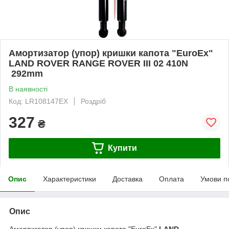
Амортизатор (упор) кришки капота "EuroEx"
LAND ROVER RANGE ROVER III 02 410N
292mm
В наявності
Код: LR108147EX
Роздріб
327
₴
Купити
Опис
Характеристики
Доставка
Оплата
Умови п
Опис
Амортизатор (упор) кришки капота "EuroEx"
LAND