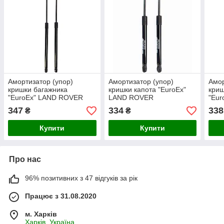
Амортизатор (упор)
Амортизатор (упор)
Амор
кришки багажника
кришки капота "EuroEx"
криш
"EuroEx" LAND ROVER
LAND ROVER
"Eu
FREELANDER 2 06 510N
FREELANDER 2 06 410N
DISC
347
334
338
₴
₴
540mm
320mm
48
Купити
Купити
Про нас
96% позитивних з 47 відгуків за рік
Працює з 31.08.2020
м. Харків
Харків, Україна