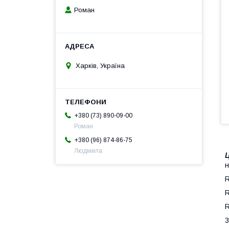
Роман
Харків, Україна
+380 (73) 890-09-00
Роман
+380 (96) 874-86-75
Людмила
Ц
н
R
R
R
3