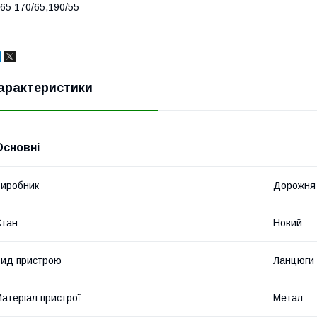
65 170/65,190/55
арактеристики
Основні
иробник
Дорожня
Стан
Новий
ид пристрою
Ланцюги
атеріал пристрої
Метал