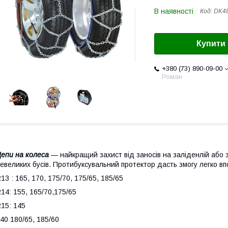
В наявності
Код:
DK4
Купити
+380 (73) 890-09-00
Роман
епи на колеса
— найкращий захист від заносів на заліденлій або 
евеликих бусів. Протибуксувальний протектор дасть змогу легко в
13 : 165, 170, 175/70, 175/65, 185/65
14: 155, 165/70,175/65
15: 145
40 180/65, 185/60