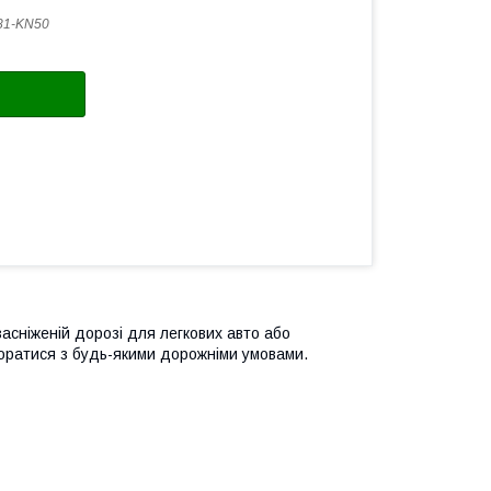
81-KN50
засніженій дорозі для легкових авто або
поратися з будь-якими дорожніми умовами.