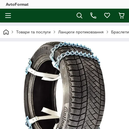
AvtoFormat
Товари та послуги
Ланцюги протиковзання
Браслети