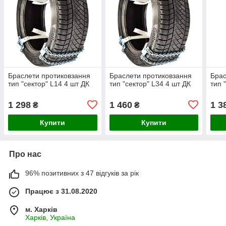
Браслети протиковзання
Браслети протиковзання
Брас
тип "сектор" L14 4 шт ДК
тип "сектор" L34 4 шт ДК
тип 
1 298
1 460
1 3
₴
₴
Купити
Купити
Про нас
96% позитивних з 47 відгуків за рік
Працює з 31.08.2020
м. Харків
Харків, Україна