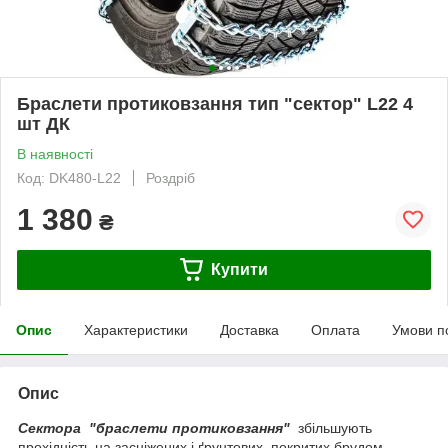
Браслети протиковзання тип "сектор" L22 4
шт ДК
В наявності
Код: DK480-L22
Роздріб
1 380
₴
Купити
Опис
Характеристики
Доставка
Оплата
Умови п
Опис
Сектора "браслети протиковзання"
збільшують
прохідність на засніжених і ґрунтових, покритих брудом