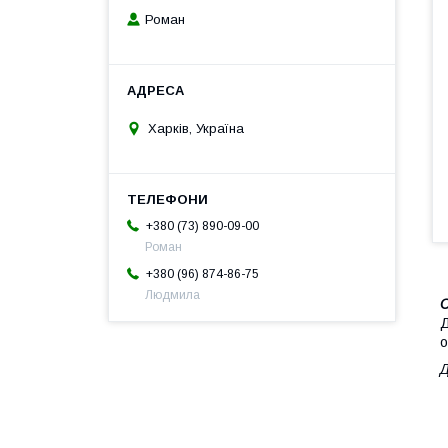
Роман
Харків, Україна
+380 (73) 890-09-00
Роман
+380 (96) 874-86-75
Людмила
С
Д
о
Д