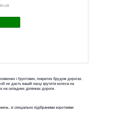
0-L26
сніжених і ґрунтових, покритих брудом дорогах.
іб не дасть вашій ласці крутити колеса на
х на складних ділянках дороги.
джень, зі спеціально підібраними короткими