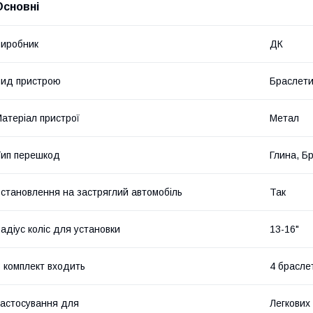
Основні
иробник
ДК
ид пристрою
Браслет
атеріал пристрої
Метал
ип перешкод
Глина, Бр
становлення на застряглий автомобіль
Так
адіус коліс для установки
13-16"
 комплект входить
4 брасле
астосування для
Легкових