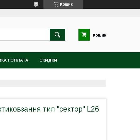
Кошик
Кошик
КА І ОПЛАТА
СКИДКИ
тиковзання тип "сектор" L26