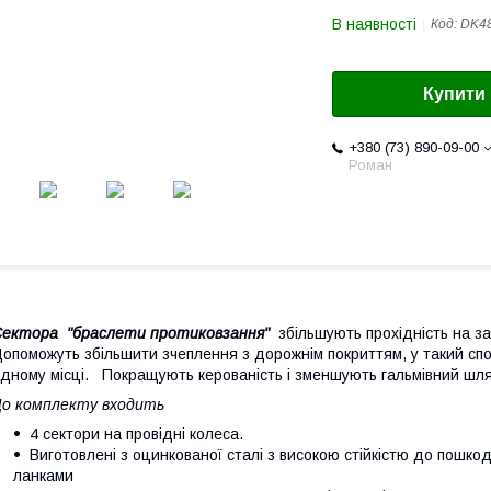
В наявності
Код:
DK48
Купити
+380 (73) 890-09-00
Роман
ектора "браслети протиковзання"
збільшують прохідність на за
опоможуть збільшити зчеплення з дорожнім покриттям, у такий спос
дному місці. Покращують керованість і зменшують гальмівний шля
о комплекту входить
4 сектори на провідні колеса.
Виготовлені з оцинкованої сталі з високою стійкістю до пошко
ланками