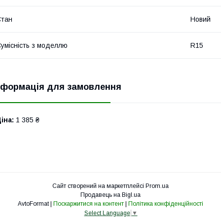
Стан
Новий
умісність з моделлю
R15
нформація для замовлення
іна:
1 385 ₴
Сайт створений на маркетплейсі
Prom.ua
Продавець на Bigl.ua
AvtoFormat |
Поскаржитися на контент
|
Політика конфіденційності
Select Language
▼