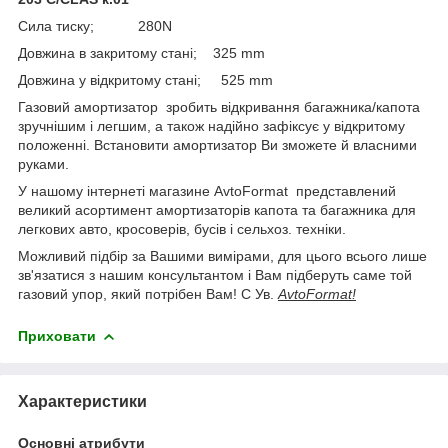
Сила тиску; 280N
Довжина в закритому стані; 325 mm
Довжина у відкритому стані; 525 mm
Газовий амортизатор зробить відкривання багажника/капота
зручнішим і легшим, а також надійно зафіксує у відкритому
положенні. Встановити амортизатор Ви зможете й власними
руками.
У нашому інтернеті магазине AvtoFormat представлений
великий асортимент амортизаторів капота та багажника для
легкових авто, кросоверів, бусів і сельхоз. техніки.
Можливий підбір за Вашими вимірами, для цього всього лише
зв'язатися з нашим консультантом і Вам підберуть саме той
газовий упор, який потрібен Вам! С Ув.
AvtoFormat!
Приховати
Характеристики
Основні атрибути