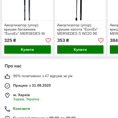
Амортизатор (упор)
Амортизатор (упор)
Амор
кришки багажника
кришки капота "EuroEx"
криш
"EuroEx" MERSEDES W
MERSEDES S W220 98
MER
210 E CLAS до.95 535N
230N 580 mm
к.0
325
353
384
₴
₴
47cm
Купити
Купити
Про нас
96% позитивних з 47 відгуків за рік
Працює з 31.08.2020
м. Харків
Харків, Україна
Контакти