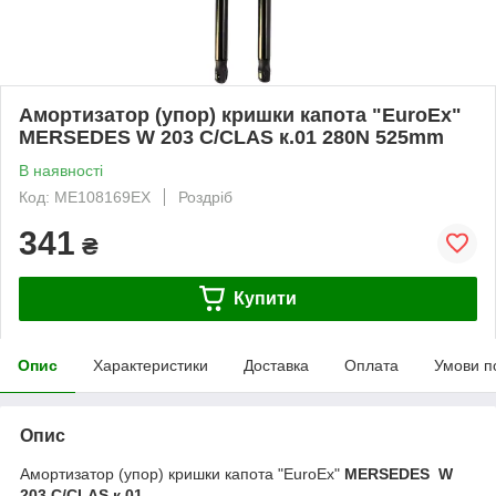
Амортизатор (упор) кришки капота "EuroEx"
MERSEDES W 203 C/CLAS к.01 280N 525mm
В наявності
Код: ME108169EX
Роздріб
341
₴
Купити
Опис
Характеристики
Доставка
Оплата
Умови п
Опис
Амортизатор (упор) кришки капота "EuroEx"
MERSEDES W
203 C/CLAS к.01