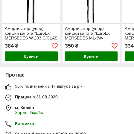
Амортизатор (упор)
Амортизатор (упор)
Амор
кришки капота "EuroEx"
кришки капота "EuroEx"
криш
MERSEDES W 203 C/CLAS
MERSEDES ML-(W-
MER
к.01 280N 565mm
164)лів.ст 330N 533mm
730
384
350
334
₴
₴
Купити
Купити
Про нас
96% позитивних з 47 відгуків за рік
Працює з 31.08.2020
м. Харків
Харків, Україна
Контакти