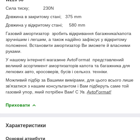
Сила тиску; 230N
Довжина в закритому стані; 375 mm
Довжина у відкритому стані; 580 mm
Газовий амортизатор зробить відкривання багажника/капота
зручнішим і легшим, а також надійно зафіксує у відкритому
положенні. Встановити амортизатор Ви зможете й власними
руками.
У нашому інтернеті магазине AvtoFormat представлений
великий асортимент амортизаторів капота та багажника для
легкових авто, кросоверів, бусів і сельхоз. техніки.
Можливий підбір за Вашими вимірами, для цього всього лише
зв'язатися з нашим консультантом і Вам підберуть саме той
газовий упор, який потрібен Вам! С Ув.
AvtoFormat!
Приховати
Характеристики
Основні атрибути