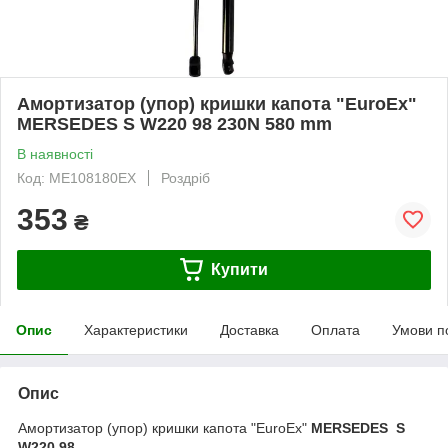
Амортизатор (упор) кришки капота "EuroEx"
MERSEDES S W220 98 230N 580 mm
В наявності
Код: ME108180EX
Роздріб
353
₴
Купити
Опис
Характеристики
Доставка
Оплата
Умови п
Опис
Амортизатор (упор) кришки капота "EuroEx"
MERSEDES S
W220 98