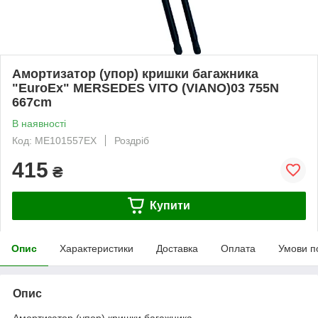
Амортизатор (упор) кришки багажника
"EuroEx" MERSEDES VITO (VIANO)03 755N
667сm
В наявності
Код: ME101557EX
Роздріб
415
₴
Купити
Опис
Характеристики
Доставка
Оплата
Умови п
Опис
Амортизатор (упор) кришки багажника