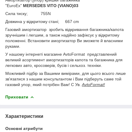
"EuroEx"
MERSEDES VITO (VIANO)03
Сила тиску; 755N
Довжина у відкритому стані; 667 сm
Газовий амортизатор зробить відкривання багажника/капота
зручнішим і легшим, а також надійно зафіксує у відкритому
положенні. Встановити амортизатор Ви зможете й власними
руками.
У нашому інтернеті магазине AvtoFormat представлений
великий асортимент амортизаторів капота та багажника для
легкових авто, кросоверів, бусів і сельхоз. техніки.
Можливий підбір за Вашими вимірами, для цього всього лише
зв'язатися з нашим консультантом і Вам підберуть саме той
газовий упор, який потрібен Вам! С Ув.
AvtoFormat!
Приховати
Характеристики
Основні атрибути