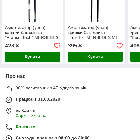
Амортизатор (упор)
Амортизатор (упор)
Амор
кришки багажника
кришки багажника
криш
"France-Tech" MERSEDES
"EuroEx" MERSEDES ML-
"Eu
VITO (VIANO)03 750N
270 510N 645 mm
202 
428
395
406
₴
₴
667сm
49c
Купити
Купити
Про нас
96% позитивних з 47 відгуків за рік
Працює з 31.08.2020
м. Харків
Харків, Україна
Контакти
Сьогодні працює з 08:00 до 20:00