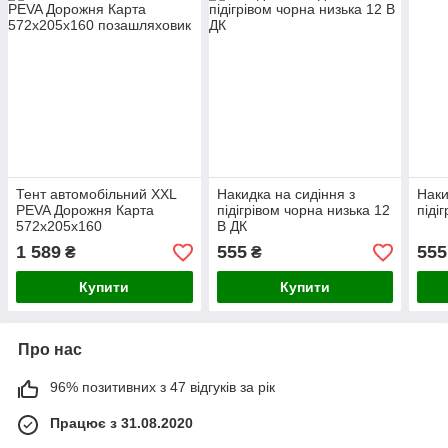
Тент автомобільний XXL
Накидка на сидіння з
Наки
PEVA Дорожня Карта
підігрівом чорна низька 12
піді
572x205x160
В ДК
позашляховик
1 589
555
555
₴
₴
Купити
Купити
Про нас
96% позитивних з 47 відгуків за рік
Працює з 31.08.2020