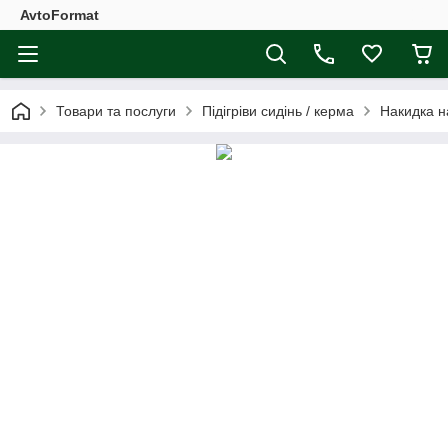
AvtoFormat
Товари та послуги
Підігріви сидінь / керма
Накидка на