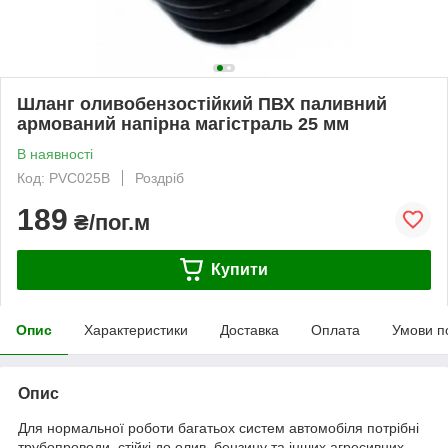
Шланг оливобензостійкий ПВХ паливний
армований напірна магістраль 25 мм
В наявності
Код: PVC025В
Роздріб
189
₴/пог.м
Купити
Опис
Характеристики
Доставка
Оплата
Умови п
Опис
Для нормальної роботи багатьох систем автомобіля потрібні
трубопроводи, стійкі до олив, бензину та інших агресивних