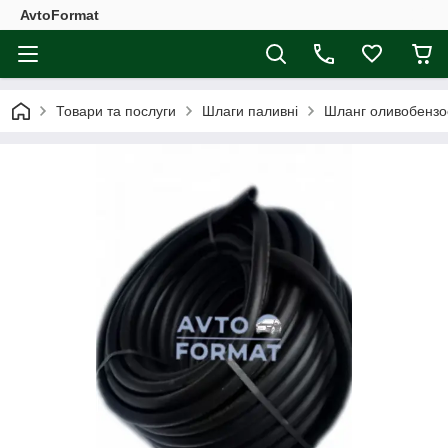
AvtoFormat
Товари та послуги
Шлаги паливні
Шланг оливобензос