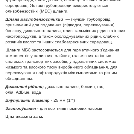
середовищ. Як такі трубопроводи використовуються
оливобензостійкі (МБС) шланги.
Шланг маслобензостійкий
— гнучкий трубопровід,
призначений для подавання (підводки, перекачування)
бензину, дизельного палива, олив, гальмівних рідин та інших
нафтопродуктів, а також охолоджувальних рідин, слабких
розчинів кислот та інших слабоагресивних середовищ.
Шланги МБС застосовуються для герметичного з'єднання
компонентів у паливних, олійних, гальмівних та інших
системах транспортних засобів, у гідравлічних системах
низького та високого тиску виробничого обладнання, для
перекачування нафтопродуктів між ємностями та різним
обладнанням.
Дозволені рідини;
дизельне паливо, бензин, гас,
олія, AdBlue, вода
Внутрішній діаметр
- 25 мм (1"")
Застосування
- для всіх типів помпових насосів
Ціна вказана за м.