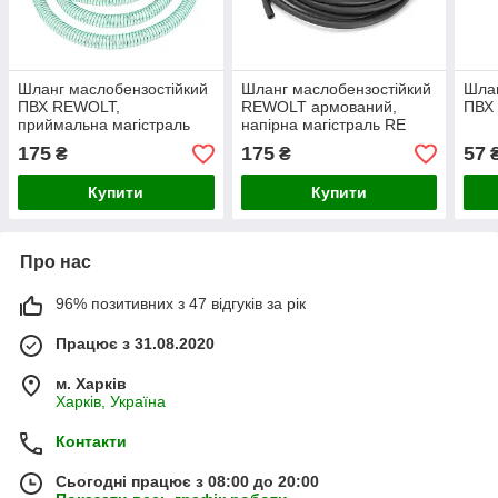
Шланг маслобензостійкий
Шланг маслобензостійкий
Шлан
ПВХ REWOLT,
REWOLT армований,
ПВХ
приймальна магістраль
напірна магістраль RE
RE SLH25-PVC
SLH25
175
175
57
₴
₴
Купити
Купити
Про нас
96% позитивних з 47 відгуків за рік
Працює з 31.08.2020
м. Харків
Харків, Україна
Контакти
Сьогодні працює з 08:00 до 20:00