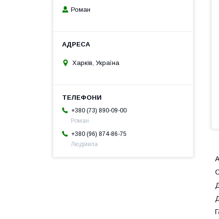
Роман
Харків, Україна
+380 (73) 890-09-00
Роман
+380 (96) 874-86-75
Людмила
А
Д
Д
Г