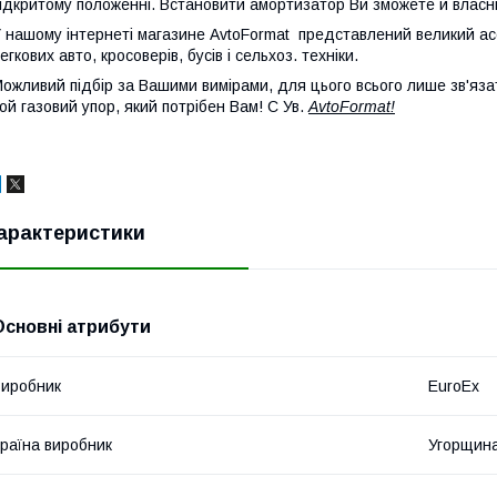
ідкритому положенні. Встановити амортизатор Ви зможете й власн
 нашому інтернеті магазине AvtoFormat представлений великий ас
егкових авто, кросоверів, бусів і сельхоз. техніки.
ожливий підбір за Вашими вимірами, для цього всього лише зв'яза
ой газовий упор, який потрібен Вам! С Ув.
AvtoFormat!
арактеристики
Основні атрибути
иробник
EuroEx
раїна виробник
Угорщин