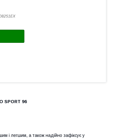
08251EX
RO SPORT 96
им і легшим, а також надійно зафіксує у