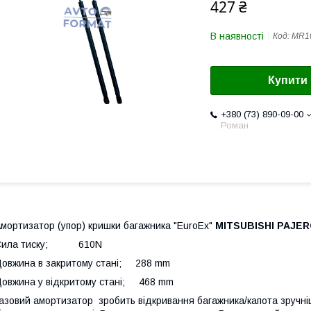
427 ₴
В наявності
Код:
MR1
Купити
+380 (73) 890-09-00
Роман
мортизатор (упор) кришки багажника "EuroEx"
MITSUBISHI PAJE
Сила тиску; 610N
овжина в закритому стані; 288 mm
овжина у відкритому стані; 468 mm
азовий амортизатор зробить відкривання багажника/капота зручніш