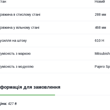
Стан
Новий
овжина в стислому стані
288 мм
овжина у вільному стані
468 мм
усилля на штоку
610 Н
умісність з маркою
Mitsubish
умісність з моделлю
Pajero Sp
нформація для замовлення
іна:
427 ₴