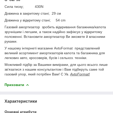
Сила тиску; 430N
Довжина в закритому стані; 29 см
Довжина у відкритому стані; 54 cm
Газовий амортизатор зробить відкривання багажника/капота
зручнішим і легшим, а також надійно зафіксує у відкритому
положенні. Встановити амортизатор Ви зможете й власними
руками.
У нашому інтернеті магазине AvtoFormat представлений
великий асортимент амортизаторів капота та багажника для
легкових авто, кросоверів, бусів і сельхоз. техніки.
Можливий підбір за Вашими вимірами, для цього всього лише
зв'язатися з нашим консультантом і Вам підберуть саме той
газовий упор, який потрібен Вам! С Ув.
AvtoFormat!
Приховати
Характеристики
Основні атрибути