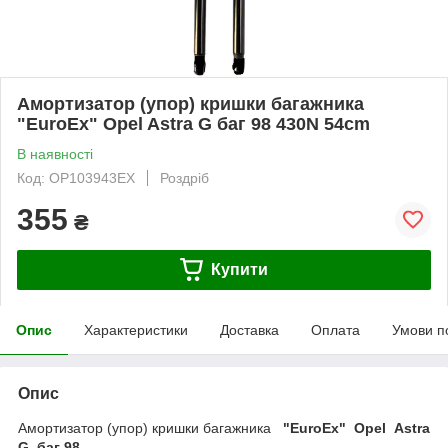
Амортизатор (упор) кришки багажника
"EuroEx" Opel Astra G баг 98 430N 54cm
В наявності
Код: OP103943EX
Роздріб
355
₴
Купити
Опис
Характеристики
Доставка
Оплата
Умови п
Опис
Амортизатор (упор) кришки багажника
"EuroEx"
Opel Astra
G баг 98