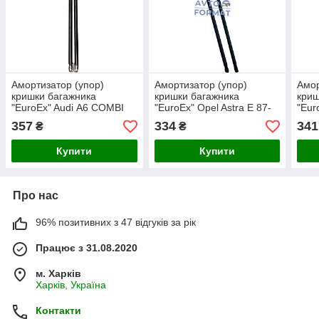
Амортизатор (упор)
Амортизатор (упор)
Амор
кришки багажника
кришки багажника
криш
"EuroEx" Audi А6 COMBI
"EuroEx" Opel Astra E 87-
"Eur
94-97 багажник 450N
91 320N 70cm
Cara
357
334
341
₴
₴
65 cm
Купити
Купити
Про нас
96% позитивних з 47 відгуків за рік
Працює з 31.08.2020
м. Харків
Харків, Україна
Контакти