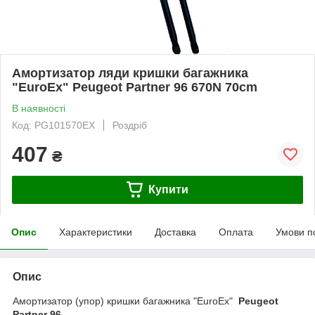
Амортизатор ляди кришки багажника
"EuroEx" Peugeot Partner 96 670N 70cm
В наявності
Код: PG101570EX
Роздріб
407
₴
Купити
Опис
Характеристики
Доставка
Оплата
Умови п
Опис
Амортизатор (упор) кришки багажника "EuroEx"
Peugeot
Partner 96