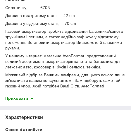
Сила тиску; 670N
Довжина в закритому стані; 42 cm
Довжина у відкритому стані; 70 cm
Газовий амортизатор зробить відкривання багажника/капота
зручнішим і легшим, а також надійно зафіксує у відкритому
положенні. Встановити амортизатор Ви зможете й власними
руками.
У нашому інтернеті магазине AvtoFormat представлений
великий асортимент амортизаторів капота та багажника для
легкових авто, кросоверів, бусів і сельхоз. техніки.
Можливий підбір за Вашими вимірами, для цього всього лише
зв'язатися з нашим консультантом і Вам підберуть саме той
газовий упор, який потрібен Вам! С Ув.
AvtoFormat!
Приховати
Характеристики
Основні атрибути