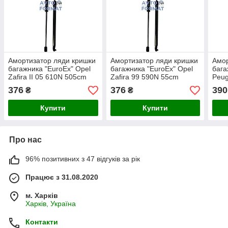
Амортизатор ляди кришки
Амортизатор ляди кришки
Амор
багажника "EuroEx" Opel
багажника "EuroEx" Opel
бага
Zafira II 05 610N 505cm
Zafira 99 590N 55cm
Peug
490
376
376
390
₴
₴
Купити
Купити
Про нас
96% позитивних з 47 відгуків за рік
Працює з 31.08.2020
м. Харків
Харків, Україна
Контакти