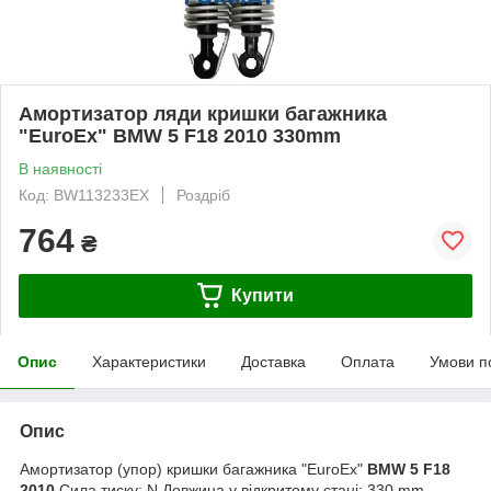
Амортизатор ляди кришки багажника
"EuroEx" BMW 5 F18 2010 330mm
В наявності
Код: BW113233EX
Роздріб
764
₴
Купити
Опис
Характеристики
Доставка
Оплата
Умови п
Опис
Амортизатор (упор) кришки багажника "EuroEx"
BMW 5 F18
2010
Сила тиску; N Довжина у відкритому стані; 330 mm