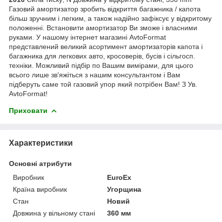
Газовий амортизатор зробить відкриття багажника / капота
більш зручним і легким, а також надійно зафіксує у відкритому
положенні. Встановити амортизатор Ви зможе і власними
руками. У нашому інтернет магазині AvtoFormat
представлений великий асортимент амортизаторів капота і
багажника для легкових авто, кросоверів, бусів і сільгосп.
техніки. Можливий підбір по Вашим вимірами, для цього
всього лише зв'яжіться з нашим консультантом і Вам
підберуть саме той газовий упор який потрібен Вам! З Ув.
AvtoFormat!
Приховати
Характеристики
Основні атрибути
Виробник
EuroEx
Країна виробник
Угорщина
Стан
Новий
Довжина у вільному стані
360 мм