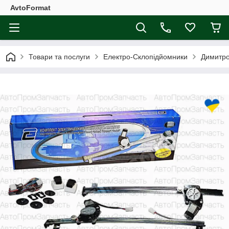
AvtoFormat
Товари та послуги
Електро-Склопідйомники
Димитро