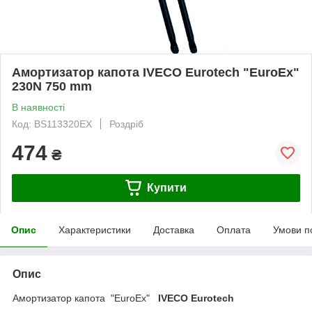
Амортизатор капота IVECO Eurotech "EuroEx"
230N 750 mm
В наявності
Код: BS113320EX
Роздріб
474
₴
Купити
Опис
Характеристики
Доставка
Оплата
Умови п
Опис
Амортизатор капота "EuroEx"
IVECO Eurotech