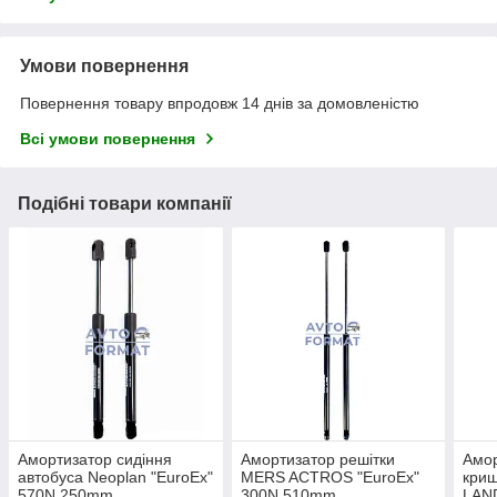
Умови повернення
Повернення товару впродовж 14 днів за домовленістю
Всі умови повернення
Подібні товари компанії
Амортизатор сидіння
Амортизатор решітки
Амор
автобуса Neoplan "EuroEx"
MERS ACTROS "EuroEx"
криш
570N 250mm
300N 510mm
LAND