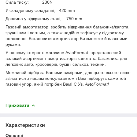
Сила тиску; 230N
У складеному складанні; 420 mm
Довжина у відкритому стані; 750 mm
Газовий амортизатор зробить відкривання багажника/капота
зручнішим і легшим, а також надійно зафіксує у відкритому
положенні. Встановити амортизатор Ви зможете й власними
руками.
У нашому інтернеті магазине AvtoFormat представлений
великий асортимент амортизаторів капота та багажника для
легкових авто, кросоверів, бусів і сельхоз. техніки.
Можливий підбір за Вашими вимірами, для цього всього лише
зв'язатися з нашим консультантом і Вам підберуть саме той
газовий упор, який потрібен Вам! С Ув.
AvtoFormat!
Приховати
Характеристики
Основні