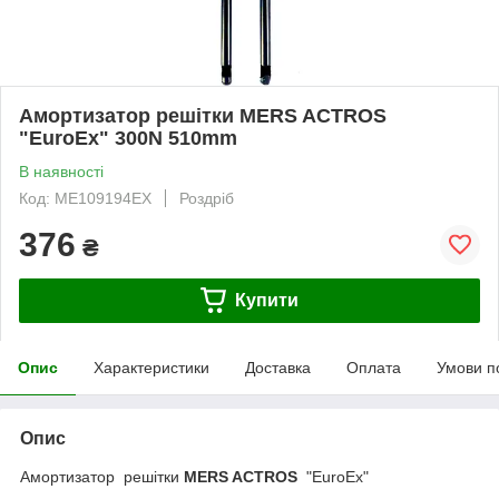
Амортизатор решітки MERS ACTROS
"EuroEx" 300N 510mm
В наявності
Код: ME109194EX
Роздріб
376
₴
Купити
Опис
Характеристики
Доставка
Оплата
Умови п
Опис
Амортизатор решітки
MERS ACTROS
"EuroEx"