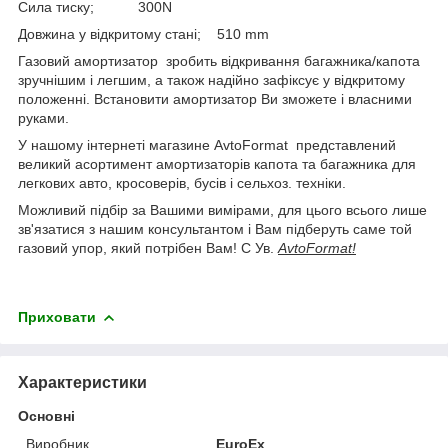
Сила тиску; 300N
Довжина у відкритому стані; 510 mm
Газовий амортизатор зробить відкривання багажника/капота
зручнішим і легшим, а також надійно зафіксує у відкритому
положенні. Встановити амортизатор Ви зможете і власними
руками.
У нашому інтернеті магазине AvtoFormat представлений
великий асортимент амортизаторів капота та багажника для
легкових авто, кросоверів, бусів і сельхоз. техніки.
Можливий підбір за Вашими вимірами, для цього всього лише
зв'язатися з нашим консультантом і Вам підберуть саме той
газовий упор, який потрібен Вам! С Ув.
AvtoFormat!
Приховати
Характеристики
Основні
Виробник
EuroEx