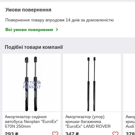
Умови повернення
Повернення товару впродовж 14 днів за домовленістю
Всі умови повернення
Подібні товари компанії
Амортизатор сидіння
Амортизатор (упор)
Амор
автобуса Neoplan "EuroEx"
кришки багажника
криш
570N 250mm
"EuroEx" LAND ROVER
Audi
FREELANDER 2 06 510N
72
293
347
378
₴
₴