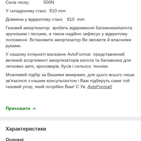
Сила тиску; 500N
У складеному стані; 810 mm
Довжина у відкритому стані; 810 mm
Газовий амортизатор зробить відкривання багажника/капота
зручнішим і легшим, а також надійно зафіксує у відкритому
положенні. Встановити амортизатор Ви зможете й власними
руками.
У нашому інтернеті магазине AvtoFormat представлений
великий асортимент амортизаторів капота та багажника для
легкових авто, кросоверів, бусів і сельхоз. техніки.
Можливий підбір за Вашими вимірами, для цього всього лише
зв'язатися з нашим консультантом і Вам підберуть саме той
газовий упор, який потрібен Вам! С Ув.
AvtoFormat!
Приховати
Характеристики
Основні