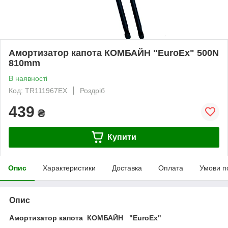
Амортизатор капота КОМБАЙН "EuroEx" 500N
810mm
В наявності
Код: TR111967EX
Роздріб
439
₴
Купити
Опис
Характеристики
Доставка
Оплата
Умови п
Опис
Амортизатор капота КОМБАЙН "EuroEx"