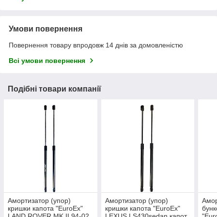
Умови повернення
Повернення товару впродовж 14 днів за домовленістю
Всі умови повернення
Подібні товари компанії
Амортизатор (упор)
Амортизатор (упор)
Амор
кришки капота "EuroEx"
кришки капота "EuroEx"
бун
LAND ROVER MK II 94-02
LEXUS LS430sedan капот
"Eu