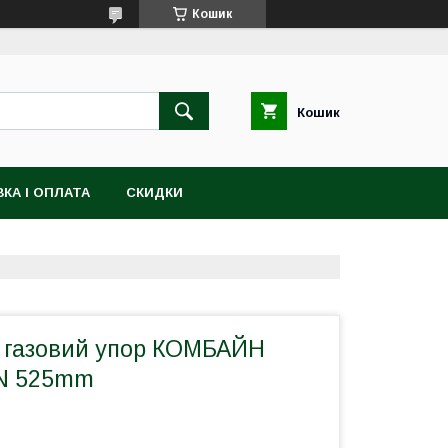
Кошик
Кошик
КА І ОПЛАТА
СКИДКИ
 газовий упор КОМБАЙН
0N 525mm