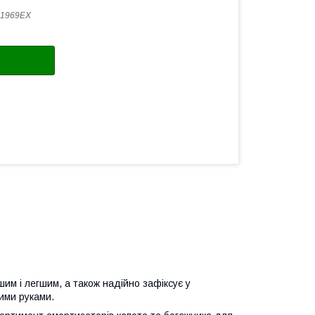
11969EX
им і легшим, а також надійно зафіксує у
ими руками.