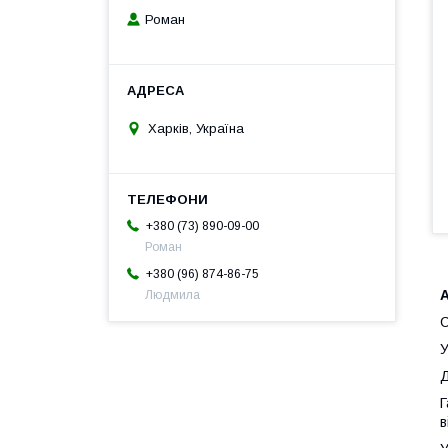
Роман
Харків, Україна
+380 (73) 890-09-00
Роман
+380 (96) 874-86-75
Людмила
У
Д
Г
в