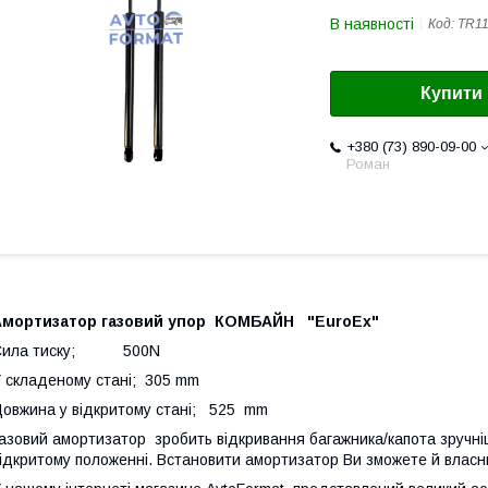
В наявності
Код:
TR1
Купити
+380 (73) 890-09-00
Роман
Амортизатор газовий упор КОМБАЙН "EuroEx"
Сила тиску; 500N
 складеному стані; 305 mm
овжина у відкритому стані; 525 mm
азовий амортизатор зробить відкривання багажника/капота зручніш
ідкритому положенні. Встановити амортизатор Ви зможете й власн