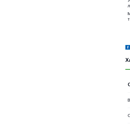
У
л
М
т
Х
В