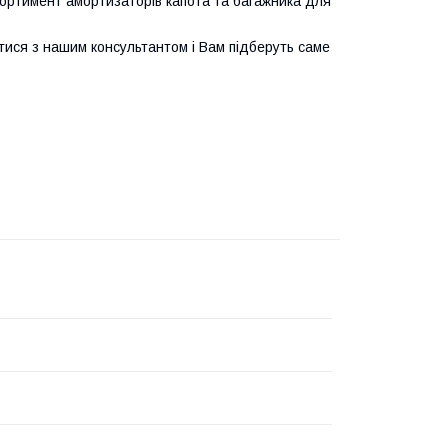
ортимент амортизаторів капота та багажника для
тися з нашим консультантом і Вам підберуть саме