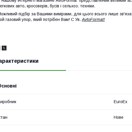
 нашому інтернеті магазине AvtoFormat представлений великий ас
егкових авто, кросоверів, бусів і сельхоз. техніки.
ожливий підбір за Вашими вимірами, для цього всього лише зв'яза
ой газовий упор, який потрібен Вам! С Ув.
AvtoFormat!
арактеристики
Основні
иробник
EuroEx
Стан
Нове