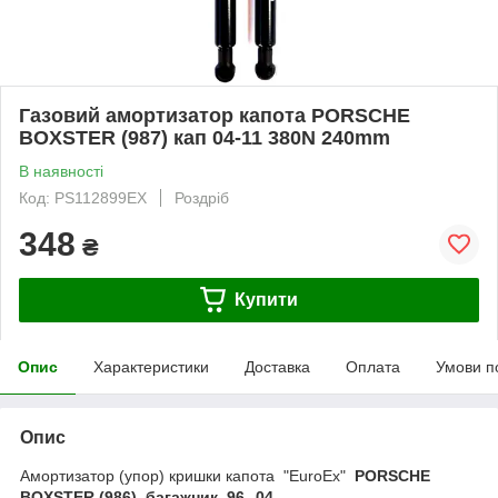
Газовий амортизатор капота PORSCHE
BOXSTER (987) кап 04-11 380N 240mm
В наявності
Код: PS112899EX
Роздріб
348
₴
Купити
Опис
Характеристики
Доставка
Оплата
Умови п
Опис
Амортизатор (упор) кришки капота "EuroEx"
PORSCHE
BOXSTER (986) багажник 96--04