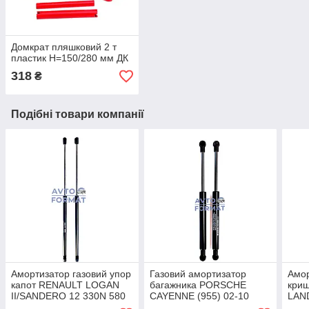
Домкрат пляшковий 2 т
пластик Н=150/280 мм ДК
318
₴
Подібні товари компанії
Амортизатор газовий упор
Газовий амортизатор
Амор
капот RENAULT LOGAN
багажника PORSCHE
криш
II/SANDERO 12 330N 580
CAYENNE (955) 02-10
LAN
mm
790N 227mm
III/