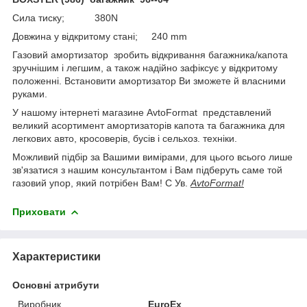
Сила тиску; 380N
Довжина у відкритому стані; 240 mm
Газовий амортизатор зробить відкривання багажника/капота
зручнішим і легшим, а також надійно зафіксує у відкритому
положенні. Встановити амортизатор Ви зможете й власними
руками.
У нашому інтернеті магазине AvtoFormat представлений
великий асортимент амортизаторів капота та багажника для
легкових авто, кросоверів, бусів і сельхоз. техніки.
Можливий підбір за Вашими вимірами, для цього всього лише
зв'язатися з нашим консультантом і Вам підберуть саме той
газовий упор, який потрібен Вам! С Ув.
AvtoFormat!
Приховати
Характеристики
Основні атрибути
Виробник
EuroEx